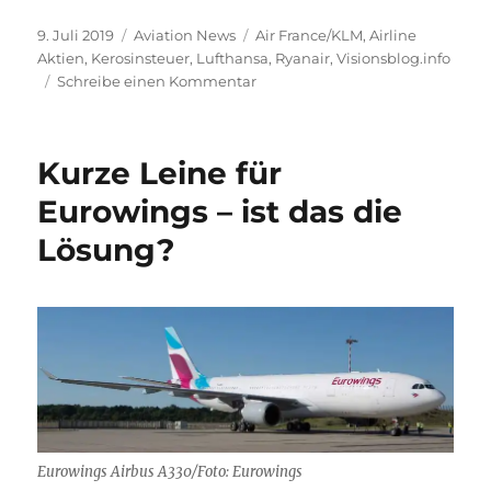
Veröffentlicht
Kategorien
Schlagwörter
9. Juli 2019
Aviation News
Air France/KLM
,
Airline
am
Aktien
,
Kerosinsteuer
,
Lufthansa
,
Ryanair
,
Visionsblog.info
zu
Schreibe einen Kommentar
Frankreich
plant
ab
Kurze Leine für
2020
eine
Eurowings – ist das die
Öko-
Lösung?
Steuer
auf
Flugtickets
Eurowings Airbus A330/Foto: Eurowings