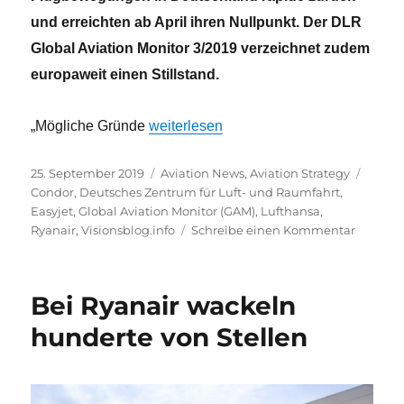
und erreichten ab April ihren Nullpunkt. Der DLR
Global Aviation Monitor 3/2019 verzeichnet zudem
europaweit einen Stillstand.
„Rückläufiges Flugbewegungsaufkomme
„Mögliche Gründe
weiterlesen
Veröffentlicht
Kategorien
Schla
25. September 2019
Aviation News
,
Aviation Strategy
am
Condor
,
Deutsches Zentrum für Luft- und Raumfahrt
,
Easyjet
,
Global Aviation Monitor (GAM)
,
Lufthansa
,
zu
Ryanair
,
Visionsblog.info
Schreibe einen Kommentar
Rückläu
Flugbe
in
Bei Ryanair wackeln
Deutsch
hunderte von Stellen