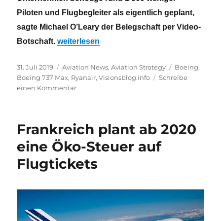
Piloten und Flugbegleiter als eigentlich geplant,
sagte Michael O’Leary der Belegschaft per Video-
„Bei Ryanair wackeln hunderte von Stellen“
Botschaft.
weiterlesen
Veröffentlicht
Kategorien
Schlagwörter
31. Juli 2019
Aviation News
,
Aviation Strategy
Boeing
,
am
Boeing 737 Max
,
Ryanair
,
Visionsblog.info
Schreibe
zu
einen Kommentar
Bei
Ryanair
wackeln
Frankreich plant ab 2020
hunderte
von
eine Öko-Steuer auf
Stellen
Flugtickets