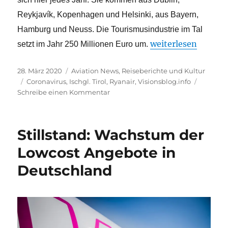
Reykjavík, Kopenhagen und Helsinki, aus Bayern,
Hamburg und Neuss. Die Tourismusindustrie im Tal
„Das Ischgl-Protoko
weiterlesen
setzt im Jahr 250 Millionen Euro um.
Veröffentlicht
Kategorien
28. März 2020
Aviation News
,
Reiseberichte und Kultur
am
Schlagwörter
Coronavirus
,
Ischgl. Tirol
,
Ryanair
,
Visionsblog.info
zu
Schreibe einen Kommentar
Das
Ischgl-
Protokoll
Stillstand: Wachstum der
–
Ein
Lowcost Angebote in
Partyort
Deutschland
infiziert
halb
Europa