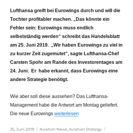
Lufthansa greift bei Eurowings durch und will die
Tochter profitabler machen. „Das könnte ein
Fehler sein: Eurowings muss endlich
selbstständig werden“ schreibt das Handelsblatt
am 25. Juni 2019.
„Wir haben Eurowings zu viel in
zu kurzer Zeit zugemutet“, sagte Lufthansa-Chef
Carsten Spohr am Rande des Investorentages am
24. Juni. Er habe erkannt, dass Eurowings eine
andere Strategie benötigt.
Wie aber soll diese aussehen? Das Lufthansa-
Management habe die Antwort am Montag geliefert.
„Kurze Leine für Eurowings – ist das
Die neue Eurowings
weiterlesen
Veröffentlicht
Kategorien
Schlagwörter
25. Juni 2019
Aviation News
,
Aviation Strategy