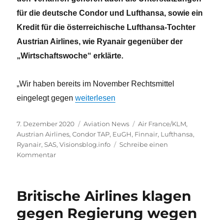
für die deutsche Condor und Lufthansa, sowie ein
Kredit für die österreichische Lufthansa-Tochter
Austrian Airlines, wie Ryanair gegenüber der
„Wirtschaftswoche“ erklärte.
„Wir haben bereits im November Rechtsmittel
„Ryanair startet Klagewelle vor EuGH“
eingelegt gegen
weiterlesen
Veröffentlicht
Kategorien
Schlagwörter
7. Dezember 2020
Aviation News
Air France/KLM
,
am
Austrian Airlines
,
Condor TAP
,
EuGH
,
Finnair
,
Lufthansa
,
Ryanair
,
SAS
,
Visionsblog.info
Schreibe einen
zu
Kommentar
Ryanair
startet
Klagewelle
Britische Airlines klagen
vor
EuGH
gegen Regierung wegen