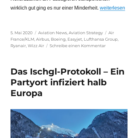
„Die Luftfahrtwel
wirklich gut ging es nur einer Minderheit.
weiterlesen
Veröffentlicht
Kategorien
Schlagwörter
5. Mai 2020
Aviation News
,
Aviation Strategy
Air
am
France/KLM
,
Airbus
,
Boeing
,
Easyjet
,
Lufthansa Group
,
zu
Ryanair
,
Wizz Air
Schreibe einen Kommentar
Die
Luftfahrtwelt
nach
Das Ischgl-Protokoll – Ein
Corona
–
Partyort infiziert halb
wie
Europa
wird
sie
wohl
aussehen?