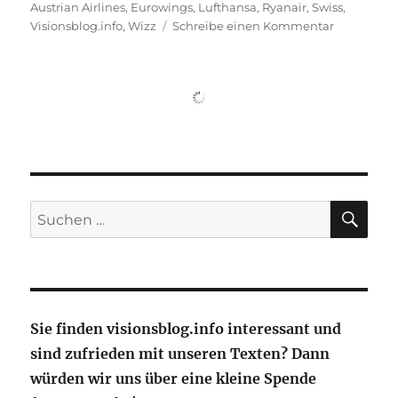
am
Austrian Airlines
,
Eurowings
,
Lufthansa
,
Ryanair
,
Swiss
,
zu
Visionsblog.info
,
Wizz
Schreibe einen Kommentar
Kurze
Leine
für
Eurowings
–
ist
das
die
Lösung?
SU
Suche
nach:
Sie finden visionsblog.info interessant und
sind zufrieden mit unseren Texten? Dann
würden wir uns über eine kleine Spende