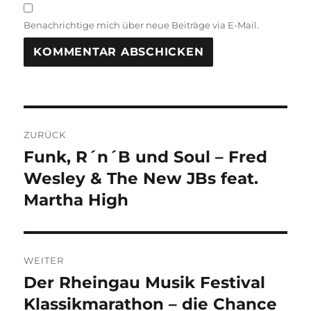
Benachrichtige mich über neue Beiträge via E-Mail.
Beitragsnavigation
ZURÜCK
Funk, R´n´B und Soul – Fred
Vorheriger
Beitrag:
Wesley & The New JBs feat.
Martha High
WEITER
Der Rheingau Musik Festival
Nächster
Beitrag:
Klassikmarathon – die Chance