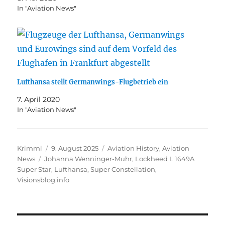
In "Aviation News"
Lufthansa stellt Germanwings-Flugbetrieb ein
7. April 2020
In "Aviation News"
Autor
Veröffentlicht
Kategorien
Krimml
9. August 2025
Aviation History
,
Aviation
Schlagwörter
am
News
Johanna Wenninger-Muhr
,
Lockheed L 1649A
Super Star
,
Lufthansa
,
Super Constellation
,
Visionsblog.info