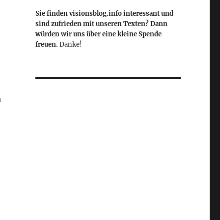
Sie finden visionsblog.info interessant und
sind zufrieden mit unseren Texten? Dann
würden wir uns über eine kleine Spende
freuen.
Danke!
h
ebnis ist enttäuschend“