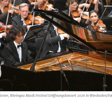
vier, Rheingau Musik Festival Eröffnungskonzert 2026 in Wiesbaden/Fot