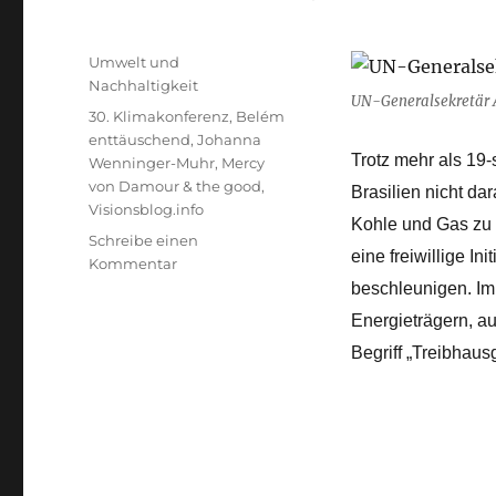
Kategorien
Umwelt und
Nachhaltigkeit
UN-Generalsekretär A
Schlagwörter
30. Klimakonferenz
,
Belém
enttäuschend
,
Johanna
Trotz mehr als 19-
Wenninger-Muhr
,
Mercy
von Damour & the good
,
Brasilien nicht da
Visionsblog.info
Kohle und Gas zu e
Schreibe einen
eine freiwillige I
zu
Kommentar
Öl,
beschleunigen.
Im 
Kohle
Energieträgern, au
und
Begriff „Treibhaus
Gas
kommen
nicht
vor
–
Belém
Ergebnis