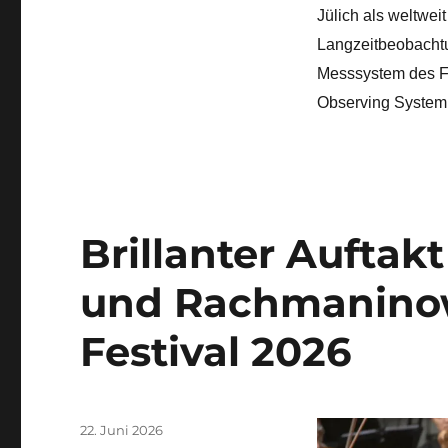
Jülich als weltwei
Langzeitbeobachtu
Messsystem des Fo
Observing System;
Brillanter Auftakt
und Rachmaninow
Festival 2026
Veröffentlicht
22. Juni 2026