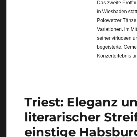
Das zweite Eröffn
Festival
in Wiesbaden statt
2026
Polowetzer Tänze
Variationen. Im Mi
seiner virtuosen 
begeisterte. Gemei
Konzerterlebnis u
Triest: Eleganz u
literarischer Stre
einstige Habsbur