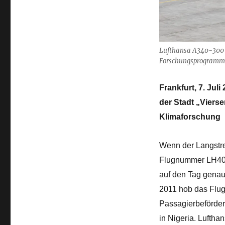
seit
15
Jahren
Lufthansa A340-300 „
Forschungsprogramm 
Frankfurt, 7. Ju
der Stadt „Vierse
Klimaforschung
Wenn der Langstre
Flugnummer LH405 
auf den Tag genau 
2011 hob das Flug
Passagierbeförder
in Nigeria. Lufth