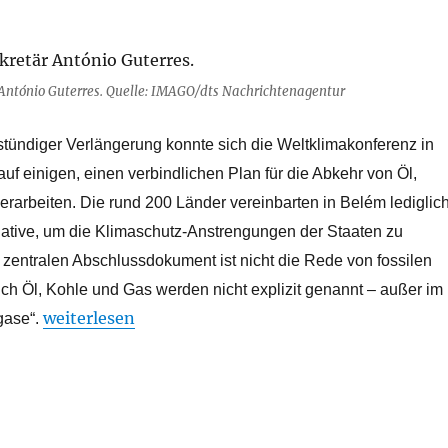
ntónio Guterres. Quelle: IMAGO/dts Nachrichtenagentur
stündiger Verlängerung konnte sich die Weltklimakonferenz in
rauf einigen, einen verbindlichen Plan für die Abkehr von Öl,
rarbeiten. Die rund 200 Länder vereinbarten in Belém lediglic
nitiative, um die Klimaschutz-Anstrengungen der Staaten zu
zentralen Abschlussdokument ist nicht die Rede von fossilen
ch Öl, Kohle und Gas werden nicht explizit genannt – außer im
„Öl, Kohle und Gas kommen nicht vor – Belém Erg
weiterlesen
gase“.