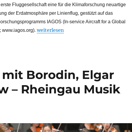
t erste Fluggesellschaft eine für die Klimaforschung neuartige
ng der Erdatmosphäre per Linienflug, gestützt auf das
rschungsprogramms IAGOS (In-service Aircraft for a Global
„Im Dienst der Klimaforschung seit 15 J
weiterlesen
 www.iagos.org).
 mit Borodin, Elgar
 – Rheingau Musik