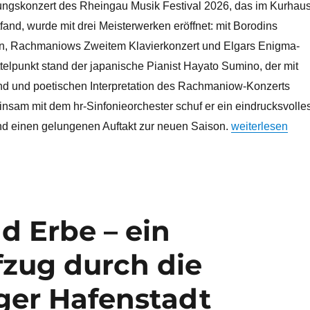
ungskonzert des Rheingau Musik Festival 2026, das im Kurhau
fand, wurde mit drei Meisterwerken eröffnet: mit Borodins
n, Rachmaniows Zweitem Klavierkonzert und Elgars Enigma-
ttelpunkt stand der japanische Pianist Hayato Sumino, der mit
und und poetischen Interpretation des Rachmaniow-Konzerts
nsam mit dem hr-Sinfonieorchester schuf er ein eindrucksvolle
„Brillanter Auf
nd einen gelungenen Auftakt zur neuen Saison.
weiterlesen
nd Erbe – ein
ifzug durch die
ger Hafenstadt