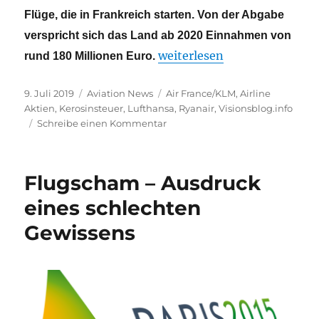
Flüge, die in Frankreich starten. Von der Abgabe
verspricht sich das Land ab 2020 Einnahmen von
„Frankreich plant ab 2020 e
weiterlesen
rund 180 Millionen Euro.
Veröffentlicht
Kategorien
Schlagwörter
9. Juli 2019
Aviation News
Air France/KLM
,
Airline
am
Aktien
,
Kerosinsteuer
,
Lufthansa
,
Ryanair
,
Visionsblog.info
zu
Schreibe einen Kommentar
Frankreich
plant
ab
Flugscham – Ausdruck
2020
eine
eines schlechten
Öko-
Gewissens
Steuer
auf
Flugtickets