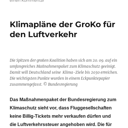
zu
einen Kommentar
Den
ökologisch
und
Klimapläne der GroKo für
ökonomisch
zerstörerischen
den Luftverkehr
Wahnsinn
endlich
beenden
Die Spitzen der großen Koalition haben sich am 20. 09. auf ein
umfangreiches Maßnahmenpaket zum Klimaschutz geeinigt.
Damit will Deutschland seine Klima-Ziele bis 2030 erreichen.
Die wichtigsten Punkte wurden in einem Eckpunktepapier
zusammengefasst. © Bundesregierung
Das Maßnahmenpaket der Bundesregierung zum
Klimaschutz sieht vor, dass Fluggesellschaften
keine Billig-Tickets mehr verkaufen dürfen und
die Luftverkehrssteuer angehoben wird. Die für