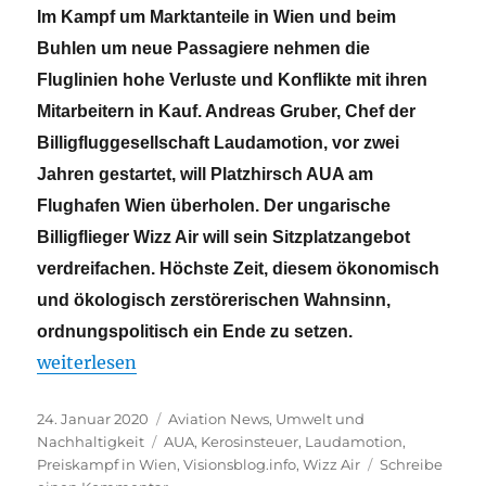
Im Kampf um Marktanteile in Wien und beim
Buhlen um neue Passagiere nehmen die
Fluglinien hohe Verluste und Konflikte mit ihren
Mitarbeitern in Kauf. Andreas Gruber, Chef der
Billigfluggesellschaft Laudamotion, vor zwei
Jahren gestartet, will Platzhirsch AUA am
Flughafen Wien überholen. Der ungarische
Billigflieger Wizz Air will sein Sitzplatzangebot
verdreifachen. Höchste Zeit, diesem ökonomisch
und ökologisch zerstörerischen Wahnsinn,
ordnungspolitisch ein Ende zu setzen.
„Den ökologisch und ökonomisch zerstörerischen 
weiterlesen
Veröffentlicht
Kategorien
24. Januar 2020
Aviation News
,
Umwelt und
am
Schlagwörter
Nachhaltigkeit
AUA
,
Kerosinsteuer
,
Laudamotion
,
Preiskampf in Wien
,
Visionsblog.info
,
Wizz Air
Schreibe