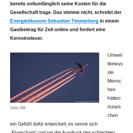
bereits vollumfänglich seine Kosten für die
Gesellschaft trage. Das stimme nicht, schreibt der
Energieökonom Sebastian Timmerberg
in einem
Gastbeitrag für Zeit online und fordert eine
Kerosinsteuer.
Umwel
tbewus
ste
Mensc
hen
hätten
inzwis
Foto: DW
chen
ein Gefühl dafür entwickelt, es nenne sich
„Flugscham“ und sei der Ausdruck des schlechten