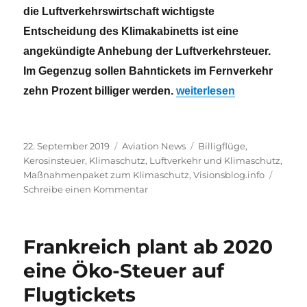
die Luftverkehrswirtschaft wichtigste
Entscheidung des Klimakabinetts ist eine
angekündigte Anhebung der Luftverkehrsteuer.
Im Gegenzug sollen Bahntickets im Fernverkehr
„Klimapläne der GroKo fü
zehn Prozent billiger werden.
weiterlesen
Veröffentlicht
Kategorien
Schlagwörter
22. September 2019
Aviation News
Billigflüge
,
am
Kerosinsteuer
,
Klimaschutz
,
Luftverkehr und Klimaschutz
,
Maßnahmenpaket zum Klimaschutz
,
Visionsblog.info
zu
Schreibe einen Kommentar
Klimapläne
der
GroKo
Frankreich plant ab 2020
für
den
eine Öko-Steuer auf
Luftverkehr
Flugtickets