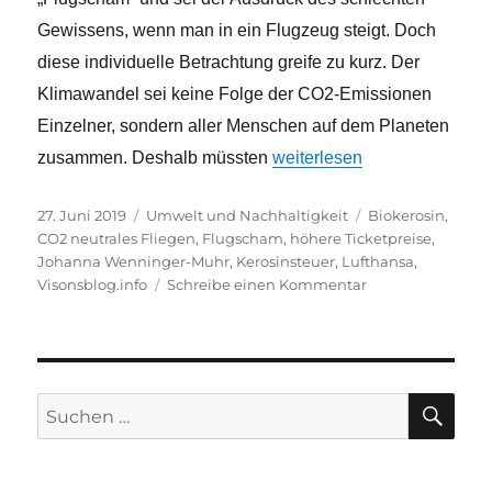
Gewissens, wenn man in ein Flugzeug steigt. Doch
diese individuelle Betrachtung greife zu kurz. Der
Klimawandel sei keine Folge der CO2-Emissionen
Einzelner, sondern aller Menschen auf dem Planeten
„Flugscham – Ausdruck ein
zusammen. Deshalb müssten
weiterlesen
Veröffentlicht
Kategorien
Schlagwörter
27. Juni 2019
Umwelt und Nachhaltigkeit
Biokerosin
,
am
CO2 neutrales Fliegen
,
Flugscham
,
höhere Ticketpreise
,
Johanna Wenninger-Muhr
,
Kerosinsteuer
,
Lufthansa
,
zu
Visonsblog.info
Schreibe einen Kommentar
Flugscham
–
Ausdruck
eines
schlechten
SU
Suche
Gewissens
nach: