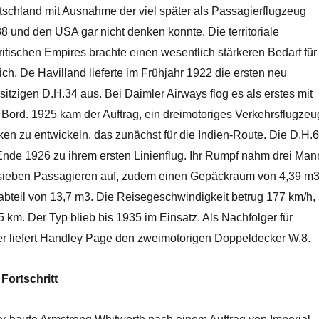
tschland mit Ausnahme der viel später als Passagierflugzeug
 und den USA gar nicht denken konnte. Die territoriale
itischen Empires brachte einen wesentlich stärkeren Bedarf für
ich. De Havilland lieferte im Frühjahr 1922 die ersten neu
sitzigen D.H.34 aus. Bei Daimler Airways flog es als erstes mit
Bord. 1925 kam der Auftrag, ein dreimotoriges Verkehrsflugzeu
cken zu entwickeln, das zunächst für die Indien-Route. Die D.H.
 Ende 1926 zu ihrem ersten Linienflug. Ihr Rumpf nahm drei Man
sieben Passagieren auf, zudem einen Gepäckraum von 4,39 m
abteil von 13,7 m3. Die Reisegeschwindigkeit betrug 177 km/h,
 km. Der Typ blieb bis 1935 im Einsatz. Als Nachfolger für
 liefert Handley Page den zweimotorigen Doppeldecker W.8.
 Fortschritt