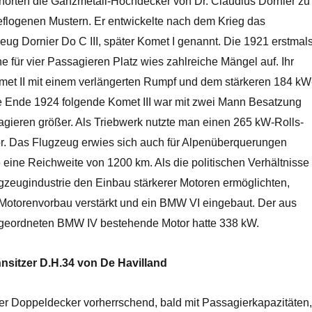
hörten die Ganzmetall-Hochdecker von Dr. Claudius Dornier zu
flogenen Mustern. Er entwickelte nach dem Krieg das
ug Dornier Do C III, später Komet I genannt. Die 1921 erstmal
e für vier Passagieren Platz wies zahlreiche Mängel auf. Ihr
omet II mit einem verlängerten Rumpf und dem stärkeren 184 kW
 Ende 1924 folgende Komet III war mit zwei Mann Besatzung
gieren größer. Als Triebwerk nutzte man einen 265 kW-Rolls-
. Das Flugzeug erwies sich auch für Alpenüberquerungen
 eine Reichweite von 1200 km. Als die politischen Verhältnisse
gzeugindustrie den Einbau stärkerer Motoren ermöglichten,
Motorenvorbau verstärkt und ein BMW VI eingebaut. Der aus
ngeordneten BMW IV bestehende Motor hatte 338 kW.
nsitzer D.H.34 von De Havilland
der Doppeldecker vorherrschend, bald mit Passagierkapazitäten,