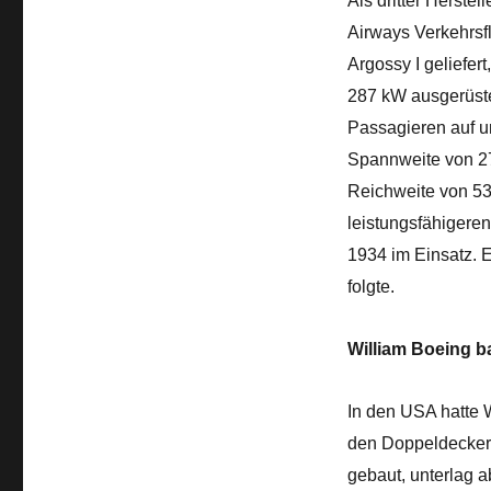
Als dritter Herste
Airways Verkehrsf
Argossy I geliefert
287 kW ausgerüstet
Passagieren auf un
Spannweite von 27
Reichweite von 531
leistungsfähigere
1934 im Einsatz. E
folgte.
William Boeing b
In den USA hatte 
den Doppeldecker 
gebaut, unterlag 