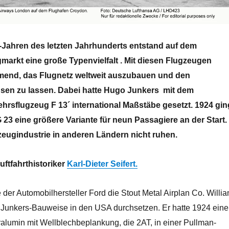
-Jahren des letzten Jahrhunderts entstand auf dem
markt eine große Typenvielfalt . Mit diesen Flugzeugen
mend, das Flugnetz weltweit auszubauen und den
sen zu lassen. Dabei hatte Hugo Junkers mit dem
hrsflugzeug F 13´ international Maßstäbe gesetzt. 1924 gin
 23 eine größere Variante für neun Passagiere an der Start.
zeugindustrie in anderen Ländern nicht ruhen.
uftfahrthistoriker
Karl-Dieter Seifert.
e der Automobilhersteller Ford die Stout Metal Airplan Co. Willi
ie Junkers-Bauweise in den USA durchsetzen. Er hatte 1924 ein
alumin mit Wellblechbeplankung, die 2AT, in einer Pullman-