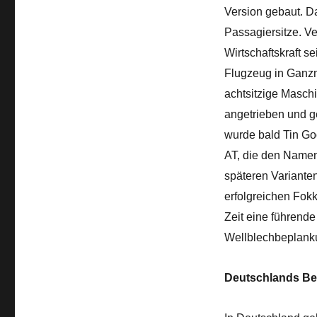
Version gebaut. D
Passagiersitze. Ve
Wirtschaftskraft 
Flugzeug in Ganzm
achtsitzige Masch
angetrieben und g
wurde bald Tin Goo
AT, die den Namen
späteren Variante
erfolgreichen Fokk
Zeit eine führende 
Wellblechbeplankun
Deutschlands Bei