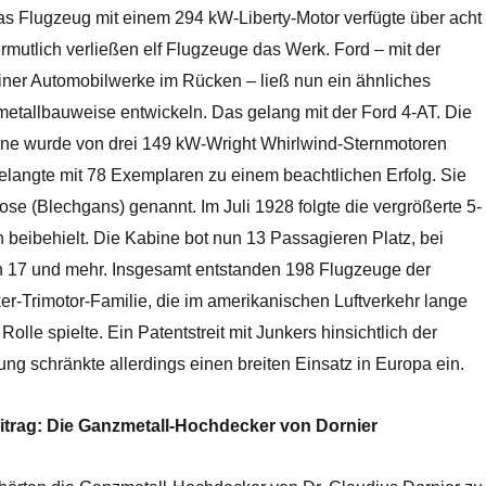
as Flugzeug mit einem 294 kW-Liberty-Motor verfügte über acht
rmutlich verließen elf Flugzeuge das Werk. Ford – mit der
seiner Automobilwerke im Rücken
– ließ nun ein ähnliches
etallbauweise entwickeln. Das gelang mit der Ford 4-AT. Die
ine wurde von drei 149 kW-Wright Whirlwind-Sternmotoren
elangte mit 78 Exemplaren zu einem beachtlichen Erfolg. Sie
se (Blechgans) genannt. Im Juli 1928 folgte die vergrößerte 5-
 beibehielt. Die Kabine bot nun 13 Passagieren Platz, bei
n 17 und mehr. Insgesamt entstanden 198 Flugzeuge der
er-Trimotor-Familie, die im amerikanischen Luftverkehr lange
Rolle spielte. Ein Patentstreit mit Junkers hinsichtlich der
g schränkte allerdings einen breiten Einsatz in Europa ein.
trag: Die Ganzmetall-Hochdecker von Dornier