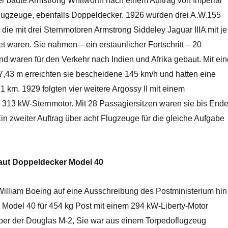
ller baute Armstrong Whitworth nach einem Auftrag von Imperial
lugzeuge, ebenfalls Doppeldecker. 1926 wurden drei A.W.155
, die mit drei Sternmotoren Armstrong Siddeley Jaguar IIIA mit je
 waren. Sie nahmen – ein erstaunlicher Fortschritt – 20
d waren für den Verkehr nach Indien und Afrika gebaut. Mit ein
,43 m erreichten sie bescheidene 145 km/h und hatten eine
 km. 1929 folgten vier weitere Argossy II mit einem
n 313 kW-Sternmotor. Mit 28 Passagiersitzen waren sie bis End
in zweiter Auftrag über acht Flugzeuge für die gleiche Aufgabe
aut Doppeldecker Model 40
William Boeing auf eine Ausschreibung des Postministerium hin
Model 40 für 454 kg Post mit einem 294 kW-Liberty-Motor
aber der Douglas M-2, Sie war aus einem Torpedoflugzeug