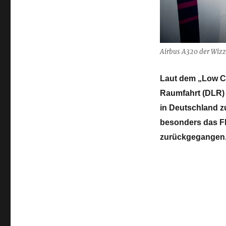
Lowcost
Angebote
in
Deutschland
Airbus A320 der Wizz
Laut dem „Low Co
Raumfahrt (DLR)
in Deutschland z
besonders das F
zurückgegangen