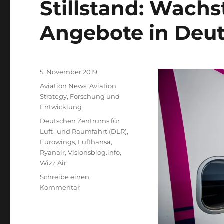
Stillstand: Wach
Angebote in Deu
Veröffentlicht
5. November 2019
am
Kategorien
Aviation News
,
Aviation
Strategy
,
Forschung und
Entwicklung
Schlagwörter
Deutschen Zentrums für
Luft- und Raumfahrt (DLR)
,
Eurowings
,
Lufthansa
,
Ryanair
,
Visionsblog.info
,
Wizz Air
Schreibe einen
zu
Kommentar
Stillstand:
Wachstum
der