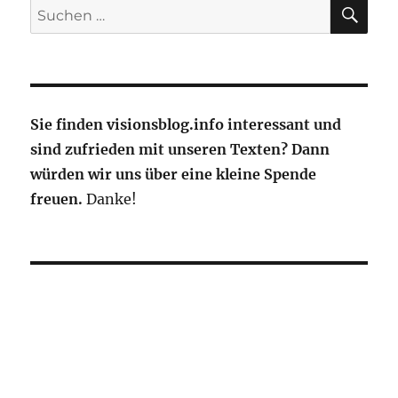
Ein
SU
Suche
Partyort
nach:
infiziert
halb
Europa
Sie finden visionsblog.info interessant und
sind zufrieden mit unseren Texten? Dann
würden wir uns über eine kleine Spende
freuen.
Danke!