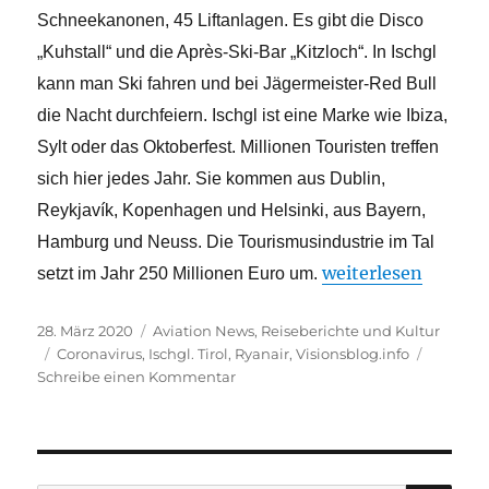
Schneekanonen, 45 Liftanlagen. Es gibt die Disco
„Kuhstall“ und die Après-Ski-Bar „Kitzloch“. In Ischgl
kann man Ski fahren und bei Jägermeister-Red Bull
die Nacht durchfeiern. Ischgl ist eine Marke wie Ibiza,
Sylt oder das Oktoberfest. Millionen Touristen treffen
sich hier jedes Jahr. Sie kommen aus Dublin,
Reykjavík, Kopenhagen und Helsinki, aus Bayern,
Hamburg und Neuss. Die Tourismusindustrie im Tal
„Das Ischgl-Protoko
weiterlesen
setzt im Jahr 250 Millionen Euro um.
Veröffentlicht
Kategorien
28. März 2020
Aviation News
,
Reiseberichte und Kultur
am
Schlagwörter
Coronavirus
,
Ischgl. Tirol
,
Ryanair
,
Visionsblog.info
zu
Schreibe einen Kommentar
Das
Ischgl-
Protokoll
–