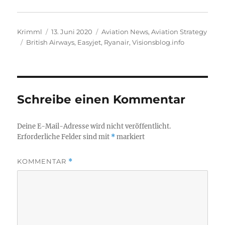
Autor
Veröffentlicht
Kategorien
Krimml
13. Juni 2020
Aviation News
,
Aviation Strategy
Schlagwörter
am
British Airways
,
Easyjet
,
Ryanair
,
Visionsblog.info
Schreibe einen Kommentar
Deine E-Mail-Adresse wird nicht veröffentlicht.
Erforderliche Felder sind mit
*
markiert
KOMMENTAR
*