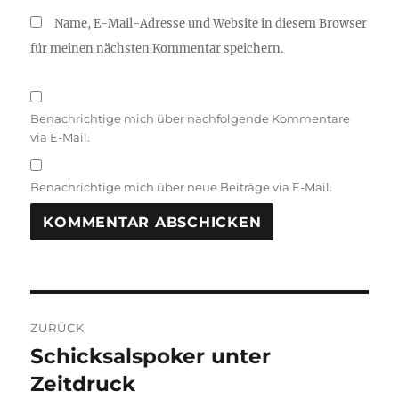
Name, E-Mail-Adresse und Website in diesem Browser
für meinen nächsten Kommentar speichern.
Benachrichtige mich über nachfolgende Kommentare
via E-Mail.
Benachrichtige mich über neue Beiträge via E-Mail.
Beitragsnavigation
ZURÜCK
Schicksalspoker unter
Vorheriger
Beitrag:
Zeitdruck