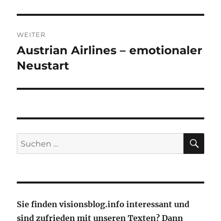
WEITER
Austrian Airlines – emotionaler
Nächster
Beitrag:
Neustart
SU
Suche
nach:
Sie finden visionsblog.info interessant und
sind zufrieden mit unseren Texten? Dann