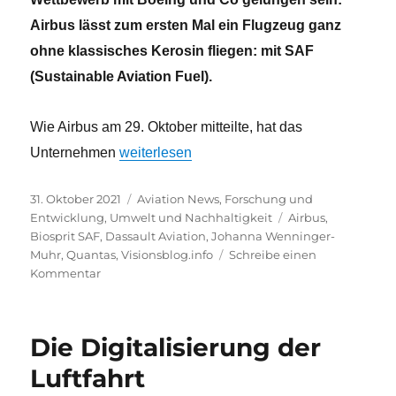
Airbus lässt zum ersten Mal ein Flugzeug ganz
ohne klassisches Kerosin fliegen: mit SAF
(Sustainable Aviation Fuel).
Wie Airbus am 29. Oktober mitteilte, hat das
„Erster Flug ohne klassisches Kerosin“
Unternehmen
weiterlesen
Veröffentlicht
Kategorien
31. Oktober 2021
Aviation News
,
Forschung und
am
Schlagwörter
Entwicklung
,
Umwelt und Nachhaltigkeit
Airbus
,
Biosprit SAF
,
Dassault Aviation
,
Johanna Wenninger-
Muhr
,
Quantas
,
Visionsblog.info
Schreibe einen
zu
Kommentar
Erster
Flug
ohne
Die Digitalisierung der
klassisches
Kerosin
Luftfahrt