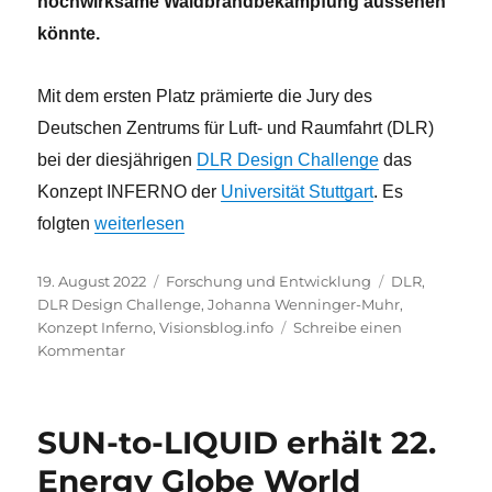
hochwirksame Waldbrandbekämpfung aussehen
könnte.
Mit dem ersten Platz prämierte die Jury des
Deutschen Zentrums für Luft- und Raumfahrt (DLR)
bei der diesjährigen
DLR Design Challenge
das
Konzept INFERNO der
Universität Stuttgart
. Es
„Waldbrandbekämpfung aus der Luft – Löschflugze
folgten
weiterlesen
Veröffentlicht
Kategorien
Schlagwörter
19. August 2022
Forschung und Entwicklung
DLR
,
am
DLR Design Challenge
,
Johanna Wenninger-Muhr
,
Konzept Inferno
,
Visionsblog.info
Schreibe einen
zu
Kommentar
Waldbrandbekämpfung
aus
der
SUN-to-LIQUID erhält 22.
Luft
–
Energy Globe World
Löschflugzeug