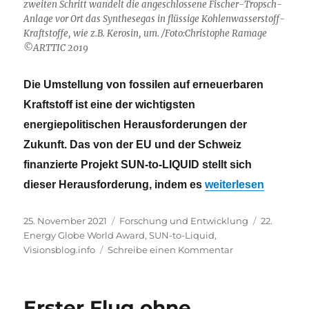
zweiten Schritt wandelt die angeschlossene Fischer-Tropsch-
Anlage vor Ort das Synthesegas in flüssige Kohlenwasserstoff-
Kraftstoffe, wie z.B. Kerosin, um. /Foto:Christophe Ramage
©ARTTIC 2019
Die Umstellung von fossilen auf erneuerbaren
Kraftstoff ist eine der wichtigsten
energiepolitischen Herausforderungen der
Zukunft. Das von der EU und der Schweiz
finanzierte Projekt SUN-to-LIQUID stellt sich
„SUN-to-LIQUID erh
dieser Herausforderung, indem es
weiterlesen
Veröffentlicht
Kategorien
Schlagwör
25. November 2021
Forschung und Entwicklung
22.
am
Energy Globe World Award
,
SUN-to-Liquid
,
zu
Visionsblog.info
Schreibe einen Kommentar
SUN-
to-
LIQUID
Erster Flug ohne
erhält