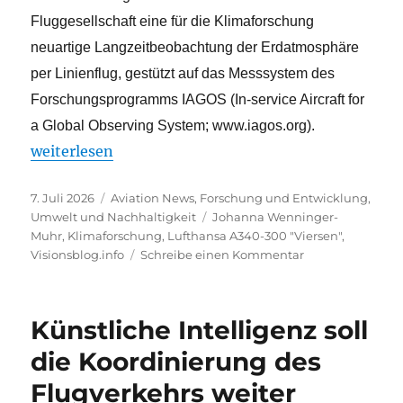
Fluggesellschaft eine für die Klimaforschung
neuartige Langzeitbeobachtung der Erdatmosphäre
per Linienflug, gestützt auf das Messsystem des
Forschungsprogramms IAGOS (In-service Aircraft for
a Global Observing System; www.iagos.org).
„Im Dienst der Klimaforschung seit 15 Jahren“
weiterlesen
Veröffentlicht
Kategorien
7. Juli 2026
Aviation News
,
Forschung und Entwicklung
,
am
Schlagwörter
Umwelt und Nachhaltigkeit
Johanna Wenninger-
Muhr
,
Klimaforschung
,
Lufthansa A340-300 "Viersen"
,
zu
Visionsblog.info
Schreibe einen Kommentar
Im
Dienst
der
Künstliche Intelligenz soll
Klimaforschung
seit
die Koordinierung des
15
Flugverkehrs weiter
Jahren