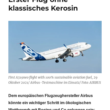
22.
klassisches Kerosin
Energy
Globe
World
Award
First A319neo flight with 100% sustainable aviation fuel, 29
Oktober 2021/ Airbus-Testmaschine im Einsatz/ Foto: AIRBUS
Dem europäischen Flugzeughersteller Airbus
könnte ein wichtiger Schritt im ökologischen
Wettbewerb mit Boeing und Co gelungen sein: