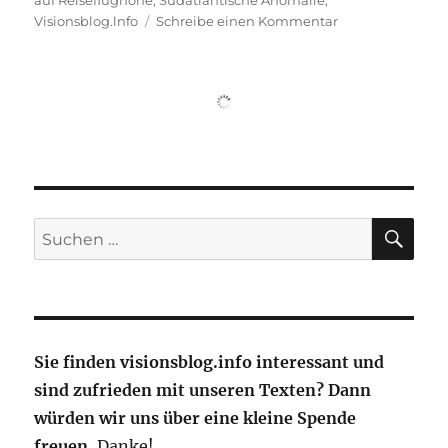
zu
Visionsblog.lnfo
Schreibe einen Kommentar
Bis
Reiseflughöhe
13
000
Meter
geschützt
vor
kosmischer
Strahlung
SU
Suche
nach:
Sie finden visionsblog.info interessant und
sind zufrieden mit unseren Texten? Dann
würden wir uns über eine kleine Spende
freuen.
Danke!