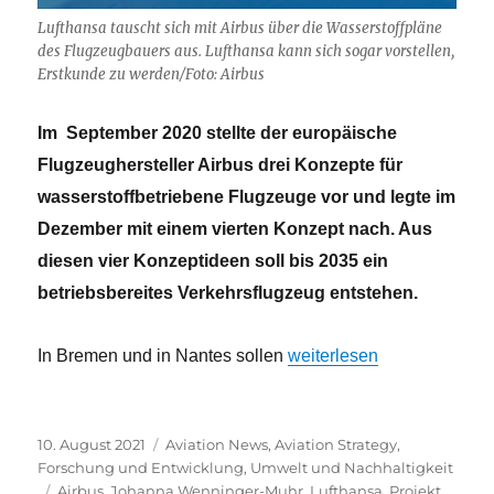
Lufthansa tauscht sich mit Airbus über die Wasserstoffpläne
des Flugzeugbauers aus. Lufthansa kann sich sogar vorstellen,
Erstkunde zu werden/Foto: Airbus
Im September 2020 stellte der europäische
Flugzeughersteller Airbus drei Konzepte für
wasserstoffbetriebene Flugzeuge vor und legte im
Dezember mit einem vierten Konzept nach. Aus
diesen vier Konzeptideen soll bis 2035 ein
betriebsbereites Verkehrsflugzeug entstehen.
„Die Wasserstoffpläne der
In Bremen und in Nantes sollen
weiterlesen
Veröffentlicht
Kategorien
10. August 2021
Aviation News
,
Aviation Strategy
,
am
Forschung und Entwicklung
,
Umwelt und Nachhaltigkeit
Schlagwörter
Airbus
,
Johanna Wenninger-Muhr
,
Lufthansa
,
Projekt