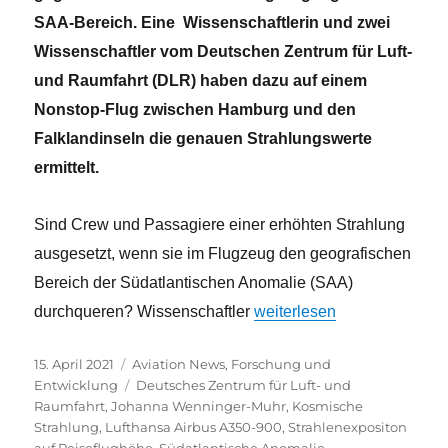
SAA-Bereich. Eine Wissenschaftlerin und zwei
Wissenschaftler vom Deutschen Zentrum für Luft-
und Raumfahrt (DLR) haben dazu auf einem
Nonstop-Flug zwischen Hamburg und den
Falklandinseln die genauen Strahlungswerte
ermittelt.
Sind Crew und Passagiere einer erhöhten Strahlung
ausgesetzt, wenn sie im Flugzeug den geografischen
Bereich der Südatlantischen Anomalie (SAA)
„Bis Reiseflughöhe 13 000 
durchqueren? Wissenschaftler
weiterlesen
Veröffentlicht
Kategorien
15. April 2021
Aviation News
,
Forschung und
am
Schlagwörter
Entwicklung
Deutsches Zentrum für Luft- und
Raumfahrt
,
Johanna Wenninger-Muhr
,
Kosmische
Strahlung
,
Lufthansa Airbus A350-900
,
Strahlenexpositon
auf Reiseflughöhe
,
Südatlantische Anomalie
,