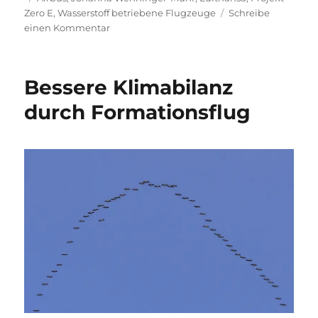
Zero E
,
Wasserstoff betriebene Flugzeuge
Schreibe
zu
einen Kommentar
Die
Wasserstoffpläne
der
Bessere Klimabilanz
Lufthansa
durch Formationsflug