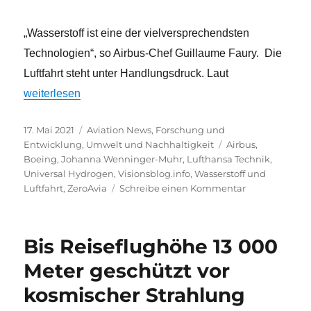
„Wasserstoff ist eine der vielversprechendsten
Technologien“, so Airbus-Chef Guillaume Faury. Die
Luftfahrt steht unter Handlungsdruck. Laut
„Flugzeugbauer und Airlines wollen sich mit Wasserstoff n
weiterlesen
Veröffentlicht
Kategorien
17. Mai 2021
Aviation News
,
Forschung und
am
Schlagwörter
Entwicklung
,
Umwelt und Nachhaltigkeit
Airbus
,
Boeing
,
Johanna Wenninger-Muhr
,
Lufthansa Technik
,
Universal Hydrogen
,
Visionsblog.info
,
Wasserstoff und
zu
Luftfahrt
,
ZeroAvia
Schreibe einen Kommentar
Flugzeugbaue
und
Airlines
Bis Reiseflughöhe 13 000
wollen
sich
Meter geschützt vor
mit
kosmischer Strahlung
Wasserstoff
neu