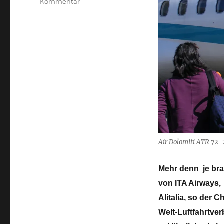
zu
Kommentar
Lufthansa
Group
braucht
Air
Dolomiti
mehr
denn
je
Air Dolomiti ATR 72-
Mehr denn je bra
von ITA Airways,
Alitalia, so der
Welt-Luftfahrtve