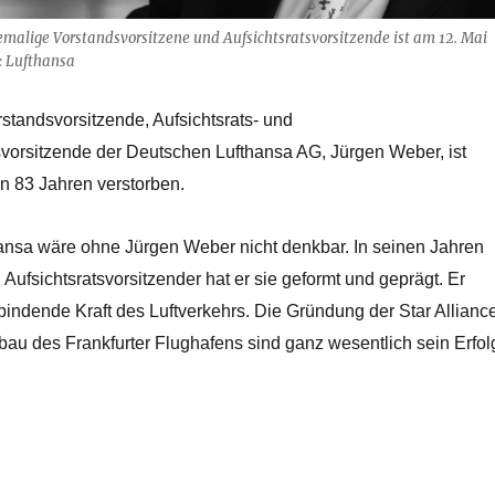
emalige Vorstandsvorsitzene und Aufsichtsratsvorsitzende ist am 12. Mai
: Lufthansa
standsvorsitzende, Aufsichtsrats- und
svorsitzende der Deutschen Lufthansa AG, Jürgen Weber, ist
on 83 Jahren verstorben.
hansa wäre ohne Jürgen Weber nicht denkbar. In seinen Jahren
 Aufsichtsratsvorsitzender hat er sie geformt und geprägt. Er
indende Kraft des Luftverkehrs. Die Gründung der Star Allianc
au des Frankfurter Flughafens sind ganz wesentlich sein Erfol
igen Lufthansa-Chef Jürgen Weber“