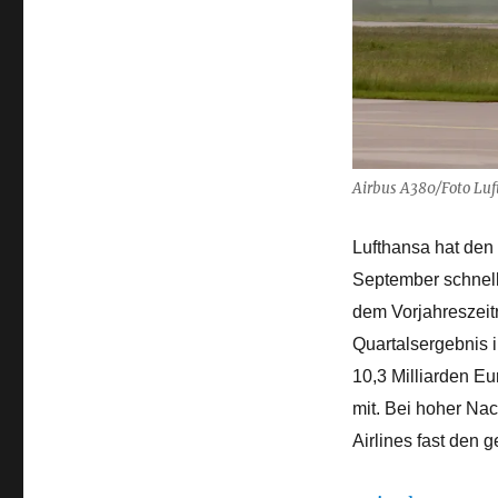
und
Gewinnsteigerung
um
31
Prozent
Airbus A380/Foto Lu
Lufthansa hat den 
September schnell
dem Vorjahreszeit
Quartalsergebnis i
10,3 Milliarden E
mit. Bei hoher Nac
Airlines fast den