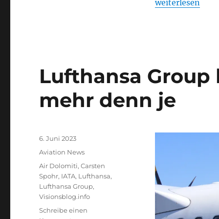
„Umsatzrekordho
weiterlesen
Lufthansa Group 
mehr denn je
Veröffentlicht
6. Juni 2023
am
Kategorien
Aviation News
Schlagwörter
Air Dolomiti
,
Carsten
Spohr
,
IATA
,
Lufthansa
,
Lufthansa Group
,
Visionsblog.info
Schreibe einen