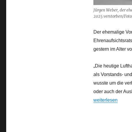
Weber
Jürgen Weber, der eh
2025 verstorben/Foto
Der ehemalige Vor
Ehrenaufsichtsrat
gestern im Alter v
„Die heutige Luft
als Vorstands- und
wusste um die verb
oder auch der Ausb
„Trauer um ehemal
weiterlesen