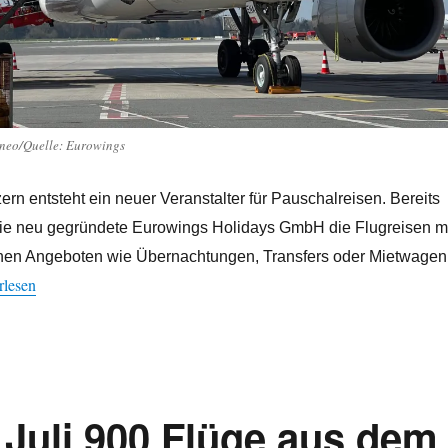
neo/Quelle: Eurowings
rn entsteht ein neuer Veranstalter für Pauschalreisen. Bereits
 die neu gegründete Eurowings Holidays GmbH die Flugreisen m
chen Angeboten wie Übernachtungen, Transfers oder Mietwagen
hansa-Konzern steigt ins Reiseveranstalter-Geschäft ein“
rlesen
Juli 900 Flüge aus dem