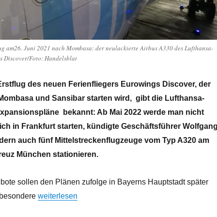
flug am26. Juni 2021 nach Mombasa: der neulackierte Airbus A330 des Lufthansa-
s Discover/Foto: Handelsblat
Erstflug des neuen Ferienfliegers Eurowings Discover, der
 Mombasa und Sansibar starten wird, gibt die Lufthansa-
Expansionspläne bekannt: Ab Mai 2022 werde man nicht
ich in Frankfurt starten, kündigte Geschäftsführer Wolfgan
dern auch fünf Mittelstreckenflugzeuge vom Typ A320 am
euz München stationieren.
ote sollen den Plänen zufolge in Bayerns Hauptstadt später
„Expansionspläne beim LH-Ferienflieger Eurowings
sbesondere
weiterlesen