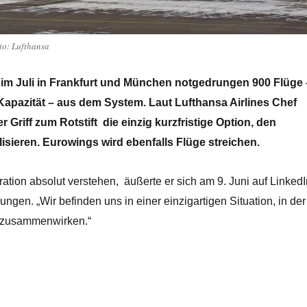
to: Lufthansa
im Juli in Frankfurt und München notgedrungen 900 Flüge 
 Kapazität – aus dem
System. Laut Lufthansa Airlines Chef
er
Griff zum Rotstift die einzig kurzfristige Option, den
lisieren. Eurowings wird ebenfalls Flüge streichen.
ration absolut verstehen, äußerte er sich am 9. Juni auf LinkedI
ungen. „Wir befinden uns in einer
einzigartigen
Situation, in der
 zusammenwirken.“
Juli 900 Flüge aus dem Flugplan nehmen“