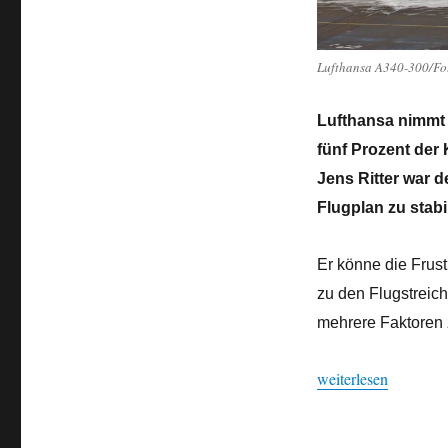
nehmen
Lufthansa A340-300/Fo
Lufthansa nimmt 
fünf Prozent der
Jens Ritter war d
Flugplan zu stabi
Er könne die Frust
zu den Flugstreich
mehrere Faktoren
„Lufthansa muss im 
weiterlesen