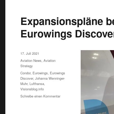
Expansionspläne be
Eurowings Discove
Veröffentlicht
17. Juli 2021
am
Kategorien
Aviation News
,
Aviation
Strategy
Schlagwörter
Condor
,
Eurowings
,
Eurowings
Discover
,
Johanna Wenninger-
Muhr
,
Lufthansa
,
Visionsblog.info
zu
Schreibe einen Kommentar
Expansionspläne
beim
LH-