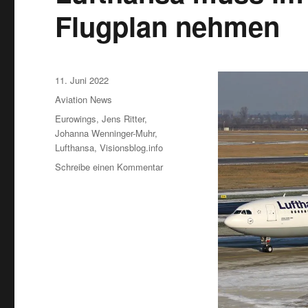
Flugplan nehmen
Veröffentlicht
11. Juni 2022
am
Kategorien
Aviation News
Schlagwörter
Eurowings
,
Jens Ritter
,
Johanna Wenninger-Muhr
,
Lufthansa
,
Visionsblog.info
zu
Schreibe einen Kommentar
Lufthansa
muss
im
Juli
900
Flüge
aus
dem
Flugplan