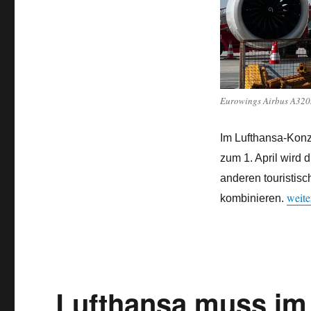
Geschäft
ein
Eurowings Airbus A320
Im Lufthansa-Konze
zum 1. April wird
anderen touristis
„Luft
weite
kombinieren.
Lufthansa muss im 