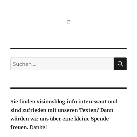
Super
Connie
erstrahlt
in
neuem
Glanz
SU
Suche
nach:
Sie finden visionsblog.info interessant und
sind zufrieden mit unseren Texten? Dann
würden wir uns über eine kleine Spende
freuen.
Danke!