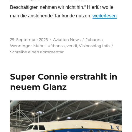
Beschäftigten nehmen wir nicht hin.“ Hierfür wolle
„Ver.di krititsiert 
man die anstehende Tarifrunde nutzen.
weiterlesen
Veröffentlicht
Kategorien
Schlagwörter
29. September 2025
Aviation News
Johanna
am
Wenninger-Muhr
,
Lufthansa
,
ver.di
,
Visionsblog.info
zu
Schreibe einen Kommentar
Ver.di
krititsiert
Stellenabbau
Super Connie erstrahlt in
bei
Lufthansa
neuem Glanz