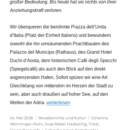
großer Bedeutung. Bis heute hat sie nichts von ihrer
Anziehungskraft verloren.
Wir überqueren die berühmte Piazza dell’Unita
d’Italia (Platz der Einheit Italiens) und bewundern
sowohl die ihn umsäumenden Prachtbauten des
Palazzo del Municipo (Rathaus), des Grand Hotel
Duchi d’Aosta, dem historischen Café degli Specchi
(Spiegelcafé) als auch den Blick auf den direkt
angrenzenden Hafen. Sofort spüren wir eine Art
Gleichklang von mittendrin im Herzen der Stadt zu
sein, aber auch draußen auf hoher See, auf den
„Triest: Eleganz und Erbe – ein literaris
Wellen der Adria.
weiterlesen
Veröffentlicht
Kategorien
Schlagwörter
24. Mai 2026
Reiseberichte und Kultur
Johanna
am
Wenninger-Muhr
,
Suse Rabel-Harbering
,
Triest
,
zu
Visionsblog.info
Schreibe einen Kommentar