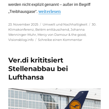
werden nicht explizit genannt – außer im Begriff
„Öl, Kohle und Gas kommen nicht vo
weiterlesen
„Treibhausgase“.
Veröffentlicht
Kategorien
Schlagwör
23. November 2025
Umwelt und Nachhaltigkeit
30.
am
Klimakonferenz
,
Belém enttäuschend
,
Johanna
Wenninger-Muhr
,
Mercy von Damour & the good
,
zu
Visionsblog.info
Schreibe einen Kommentar
Öl,
Kohle
und
Ver.di krititsiert
Gas
kommen
Stellenabbau bei
nicht
Lufthansa
vor
–
Belém
Ergebnis
ist
enttäuschend