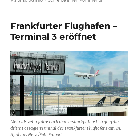
Triest:
Eleganz
und
Frankfurter Flughafen –
Erbe
–
Terminal 3 eröffnet
ein
literarischer
Streifzug
durch
die
einstige
Habsburger
Hafenstadt
Mehr als zehn Jahre nach dem ersten Spatenstich ging das
dritte Passagierterminal des Frankfurter Flughafens am 23.
April ans Netz./Foto Fraport