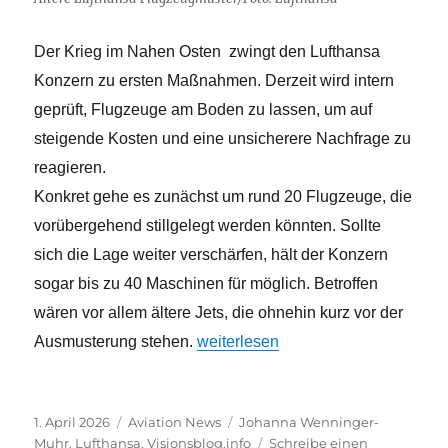
Der Krieg im Nahen Osten zwingt den Lufthansa
Konzern zu ersten Maßnahmen. Derzeit wird intern
geprüft, Flugzeuge am Boden zu lassen, um auf
steigende Kosten und eine unsicherere Nachfrage zu
reagieren.
Konkret gehe es zunächst um rund 20 Flugzeuge, die
vorübergehend stillgelegt werden könnten. Sollte
sich die Lage weiter verschärfen, hält der Konzern
sogar bis zu 40 Maschinen für möglich. Betroffen
wären vor allem ältere Jets, die ohnehin kurz vor der
„Folgen des Irankriegs – Lufthansa 
Ausmusterung stehen.
weiterlesen
Veröffentlicht
Kategorien
Schlagwörter
1. April 2026
Aviation News
Johanna Wenninger-
am
Muhr
,
Lufthansa
,
Visionsblog.info
Schreibe einen