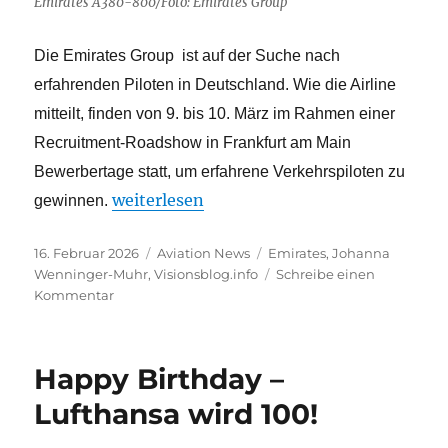
Emirates A380-800/Foto: Emirates Group
Die Emirates Group ist auf der Suche nach
erfahrenden Piloten in Deutschland. Wie die Airline
mitteilt, finden von 9. bis 10. März im Rahmen einer
Recruitment-Roadshow in Frankfurt am Main
Bewerbertage statt, um erfahrene Verkehrspiloten zu
„Emirates rekrutiert Piloten in Frankfurt“
weiterlesen
gewinnen.
Veröffentlicht
Kategorien
Schlagwörter
16. Februar 2026
Aviation News
Emirates
,
Johanna
am
Wenninger-Muhr
,
Visionsblog.info
Schreibe einen
zu
Kommentar
Emirates
rekrutiert
Piloten
Happy Birthday –
in
Frankfurt
Lufthansa wird 100!