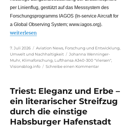
per Linienflug, gestützt auf das Messsystem des
Forschungsprogramms IAGOS (In-service Aircraft for
a Global Observing System; www.iagos.org).
„Im Dienst der Klimaforschung seit 15 Jahren“
weiterlesen
Veröffentlicht
Kategorien
7. Juli 2026
Aviation News
,
Forschung und Entwicklung
,
am
Schlagwörter
Umwelt und Nachhaltigkeit
Johanna Wenninger-
Muhr
,
Klimaforschung
,
Lufthansa A340-300 "Viersen"
,
zu
Visionsblog.info
Schreibe einen Kommentar
Im
Dienst
der
Triest: Eleganz und Erbe –
Klimaforschung
seit
ein literarischer Streifzug
15
durch die einstige
Jahren
Habsburger Hafenstadt