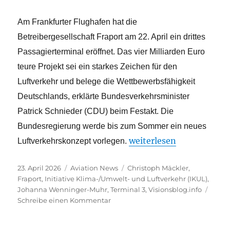
Am Frankfurter Flughafen hat die
Betreibergesellschaft Fraport am 22. April ein drittes
Passagierterminal eröffnet. Das vier Milliarden Euro
teure Projekt sei ein starkes Zeichen für den
Luftverkehr und belege die Wettbewerbsfähigkeit
Deutschlands, erklärte Bundesverkehrsminister
Patrick Schnieder (CDU) beim Festakt. Die
Bundesregierung werde bis zum Sommer ein neues
„Frankfurter Flughafen 
weiterlesen
Luftverkehrskonzept vorlegen.
Veröffentlicht
Kategorien
Schlagwörter
23. April 2026
Aviation News
Christoph Mäckler
,
am
Fraport
,
Initiative Klima-/Umwelt- und Luftverkehr (IKUL)
,
Johanna Wenninger-Muhr
,
Terminal 3
,
Visionsblog.info
zu
Schreibe einen Kommentar
Frankfurter
Flughafen