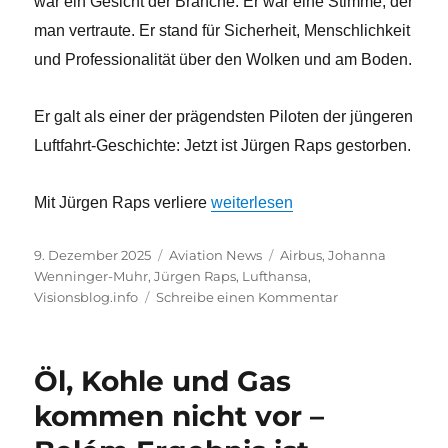
war ein Gesicht der Branche. Er war eine Stimme, der
man vertraute. Er stand für Sicherheit, Menschlichkeit
und Professionalität über den Wolken und am Boden.
Er galt als einer der prägendsten Piloten der jüngeren
Luftfahrt-Geschichte: Jetzt ist Jürgen Raps gestorben.
„Die Luftfahrt trauert um Luftha
Mit Jürgen Raps verliere
weiterlesen
Veröffentlicht
Kategorien
Schlagwörter
9. Dezember 2025
Aviation News
Airbus
,
Johanna
am
Wenninger-Muhr
,
Jürgen Raps
,
Lufthansa
,
zu
Visionsblog.info
Schreibe einen Kommentar
Die
Luftfahrt
trauert
Öl, Kohle und Gas
um
Lufthansa
kommen nicht vor –
Legende
Jürgen