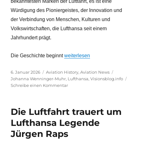
bekanntesten Marken der Luftfahrt, es ist eine
Würdigung des Pioniergeistes, der Innovation und
der Verbindung von Menschen, Kulturen und
Volkswirtschaften, die Lufthansa seit einem
Jahrhundert prägt.
„Happy Birthday – Lufthansa wird 
Die Geschichte beginnt
weiterlesen
Veröffentlicht
Kategorien
Schlagwörte
6. Januar 2026
Aviation History
,
Aviation News
am
Johanna Wenninger-Muhr
,
Lufthansa
,
Visionsblog.info
zu
Schreibe einen Kommentar
Happy
Birthday
–
Die Luftfahrt trauert um
Lufthansa
wird
Lufthansa Legende
100!
Jürgen Raps