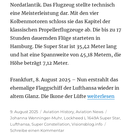
Nordatlantik. Das Flugzeug stellte technisch
eine Meisterleistung dar. Mit den vier
Kolbenmotoren schloss sie das Kapitel der
klassischen Propellerflugzeuge ab. Die bis zu 17
Stunden dauernden Flüge starteten in
Hamburg. Die Super Star ist 35,42 Meter lang
und hat eine Spannweite von 45,18 Metern, die
Höhe beträgt 7,12 Meter.
Frankfurt, 8. August 2025 – Nun erstrahlt das
ehemalige Flaggschiff der Lufthansa wieder in
„Super Connie erst
altem Glanz. Die Ikone der Lüfte
weiterlesen
Veröffentlicht
Kategorien
Schlagwörte
9. August 2025
Aviation History
,
Aviation News
am
Johanna Wenninger-Muhr
,
Lockheed L 1649A Super Star
,
Lufthansa
,
Super Constellation
,
Visionsblog.info
zu
Schreibe einen Kommentar