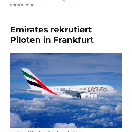
zu
Kommentar
Folgen
des
Irankriegs
Emirates rekrutiert
–
Lufthansa
Piloten in Frankfurt
prüft
Stilllegung
von
bis
zu
40
Flugzeugen