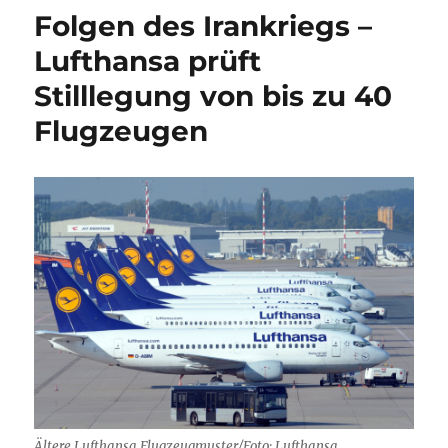
–
Folgen des Irankriegs –
Terminal
3
Lufthansa prüft
eröffnet
Stilllegung von bis zu 40
Flugzeugen
Ältere Lufthansa Flugzeugmuster/Foto: Lufthansa