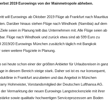
Herbst 2019 Eurowings von der Mainmetropole abheben.
ritt will Eurowings ab Oktober 2019 Flüge ab Frankfurt nach Mauritiu
ten. Darüber hinaus stehen Flüge nach Windhoek (Namibia) auf dem
iele seien in Planung teilt das Unternehmen mit. Alle Flüge seien ab
bar. Flüge nach Windhoek und zurück etwa sind ab 599 Euro zu
ll 2019/20 Eurowings München zusätzlich täglich mit Bangkok
 seien weitere Flugziele in Planung.
 sei heute schon einer der größten Anbieter für Urlaubsreisen in gan
ge in diesem Bereich steige stark. Daher sei ist es nur konsequent,
oduktlinie in Frankfurt anzubieten und das Angebot in München
Harry Hohmeister, Vorstandsmitglied der Deutschen Lufthansa AG.
 der Vermarktung der neuen Eurowings Langstreckenziele mit ihrer
s­stärke sowie qualitativ hochwertigen Serviceprozessen am Boden