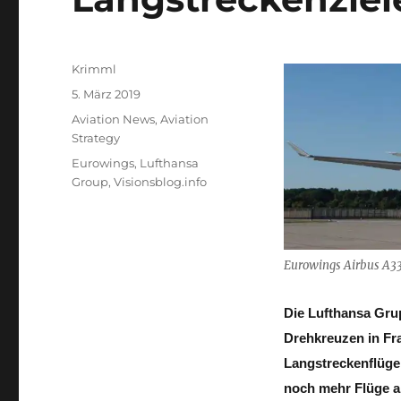
Autor
Krimml
Veröffentlicht
5. März 2019
am
Kategorien
Aviation News
,
Aviation
Strategy
Schlagwörter
Eurowings
,
Lufthansa
Group
,
Visionsblog.info
Eurowings Airbus A33
Die Lufthansa Grup
Drehkreuzen in Fr
Langstreckenflüge
noch mehr Flüge a