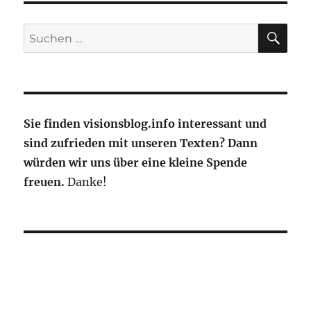
Lufthansa-
Chef
SU
Suche
Jürgen
nach:
Weber
Sie finden visionsblog.info interessant und
sind zufrieden mit unseren Texten? Dann
würden wir uns über eine kleine Spende
freuen.
Danke!