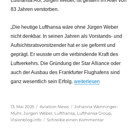
Lufthansa AG, Jürgen Weber, ist gestern im Alter von
83 Jahren verstorben.
„Die heutige Lufthansa wäre ohne Jürgen Weber
nicht denkbar. In seinen Jahren als Vorstands- und
Aufsichtsratsvorsitzender hat er sie geformt und
geprägt. Er wusste um die verbindende Kraft des
Luftverkehrs. Die Gründung der Star Alliance oder
auch der Ausbau des Frankfurter Flughafens sind
„Trauer um ehemaligen Lufth
ganz wesentlich sein Erfolg.
weiterlesen
Veröffentlicht
Kategorien
Schlagwörter
13. Mai 2025
Aviation News
Johanna Wenninger-
am
Muhr
,
Jürgen Weber
,
Lufthansa
,
Lufthansa Group
,
zu
Visionblog.info
Schreibe einen Kommentar
Trauer
um
ehemaligen