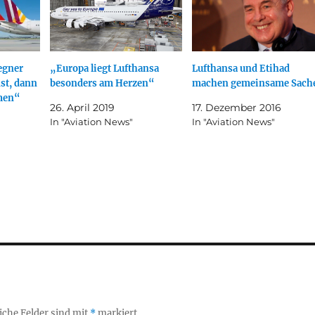
egner
„Europa liegt Lufthansa
Lufthansa und Etihad
st, dann
besonders am Herzen“
machen gemeinsame Sach
men“
26. April 2019
17. Dezember 2016
In "Aviation News"
In "Aviation News"
iche Felder sind mit
*
markiert