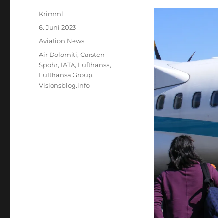
Autor
Krimml
Veröffentlicht
6. Juni 2023
am
Kategorien
Aviation News
Schlagwörter
Air Dolomiti
,
Carsten
Spohr
,
IATA
,
Lufthansa
,
Lufthansa Group
,
Visionsblog.info