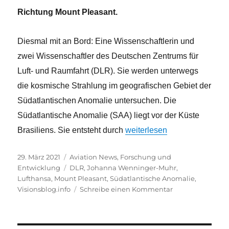
Richtung Mount Pleasant.
Diesmal mit an Bord: Eine Wissenschaftlerin und
zwei Wissenschaftler des Deutschen Zentrums für
Luft- und Raumfahrt (DLR). Sie werden unterwegs
die kosmische Strahlung im geografischen Gebiet der
Südatlantischen Anomalie untersuchen.
Die
Südatlantische Anomalie (SAA) liegt vor der Küste
„Die Südatlantische Anomalie
Brasiliens. Sie entsteht durch
weiterlesen
Veröffentlicht
Kategorien
29. März 2021
Aviation News
,
Forschung und
am
Schlagwörter
Entwicklung
DLR
,
Johanna Wenninger-Muhr
,
Lufthansa
,
Mount Pleasant
,
Südatlantische Anomalie
,
zu
Visionsblog.info
Schreibe einen Kommentar
Die
Südatlantische
Anomalie