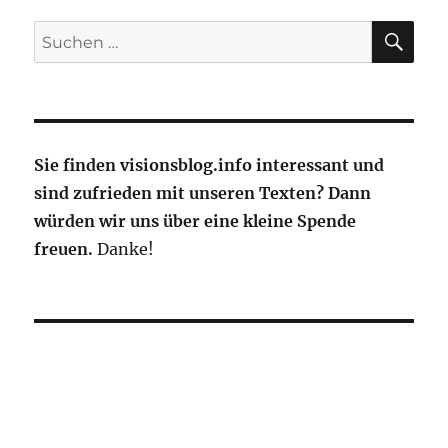
–
Strahlenforscher
SU
Suche
fliegen
nach:
mit
Lufthansa
nonstop
zu
den
Sie finden visionsblog.info interessant und
Falkland-
sind zufrieden mit unseren Texten? Dann
Inseln
würden wir uns über eine kleine Spende
freuen.
Danke!