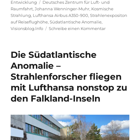
am
Schlagwörter
Entwicklung
Deutsches Zentrum für Luft- und
Raumfahrt
,
Johanna Wenninger-Muhr
,
Kosmische
Strahlung
,
Lufthansa Airbus A350-900
,
Strahlenexpositon
auf Reiseflughöhe
,
Südatlantische Anomalie
,
zu
Visionsblog.lnfo
Schreibe einen Kommentar
Bis
Reiseflughöhe
13
Die Südatlantische
000
Meter
Anomalie –
geschützt
Strahlenforscher fliegen
vor
kosmischer
mit Lufthansa nonstop zu
Strahlung
den Falkland-Inseln