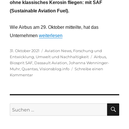
ohne klassisches Kerosin fliegen: mit SAF
(Sustainable Aviation Fuel).
Wie Airbus am 29. Oktober mitteilte, hat das
„Erster Flug ohne klassisches Kerosin“
Unternehmen
weiterlesen
Veröffentlicht
Kategorien
31. Oktober 2021
Aviation News
,
Forschung und
am
Schlagwörter
Entwicklung
,
Umwelt und Nachhaltigkeit
Airbus
,
Biosprit SAF
,
Dassault Aviation
,
Johanna Wenninger-
Muhr
,
Quantas
,
Visionsblog.info
Schreibe einen
zu
Kommentar
Erster
Flug
ohne
klassisches
SU
Kerosin
Suche
nach: