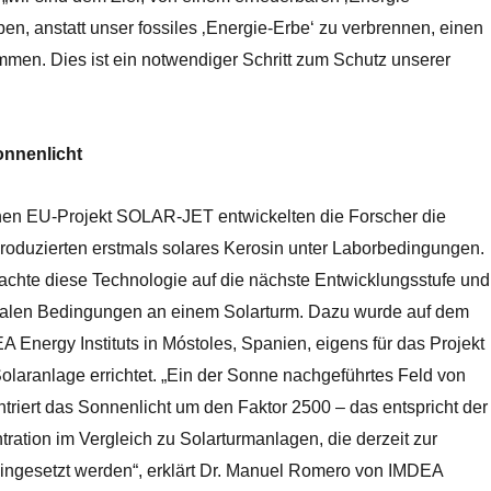
n, anstatt unser fossiles ‚Energie-Erbe‘ zu verbrennen, einen
mmen. Dies ist ein notwendiger Schritt zum Schutz unserer
onnenlicht
en EU-Projekt SOLAR-JET entwickelten die Forscher die
roduzierten erstmals solares Kerosin unter Laborbedingungen.
chte diese Technologie auf die nächste Entwicklungsstufe und
 realen Bedingungen an einem Solarturm. Dazu wurde auf dem
Energy Instituts in Móstoles, Spanien, eigens für das Projekt
Solaranlage errichtet. „Ein der Sonne nachgeführtes Feld von
triert das Sonnenlicht um den Faktor 2500 – das entspricht der
ration im Vergleich zu Solarturmanlagen, die derzeit zur
ngesetzt werden“, erklärt Dr. Manuel Romero von IMDEA