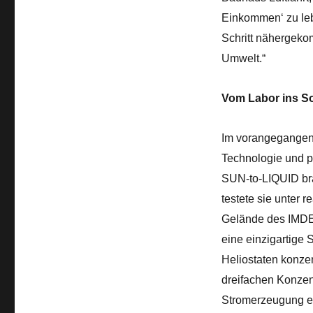
Einkommen‘ zu lebe
Schritt nähergeko
Umwelt.“
Vom Labor ins S
Im vorangegangen
Technologie und p
SUN-to-LIQUID bra
testete sie unter
Gelände des IMDEA 
eine einzigartige 
Heliostaten konzen
dreifachen Konzent
Stromerzeugung ei