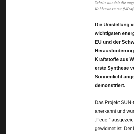
Schritt wandelt die ang
Kohlenwasserstoff-Kraf
Die Umstellung vo
wichtigsten ener
EU und der Schwei
Herausforderung
Kraftstoffe aus 
erste Synthese v
Sonnenlicht ange
demonstriert.
Das Projekt SUN-t
anerkannt und wur
„Feuer“ ausgezeic
gewidmet ist. Der