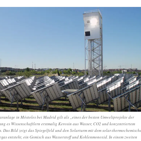
anlage in Móstoles bei Madrid gilt als „eines der besten Umweltprojekte der
ang es Wissenschaftlern erstmalig Kerosin aus Wasser, CO2 und konzentriertem
n. Das Bild zeigt das Spiegelfeld und den Solarturm mit dem solar-thermochemisch
egas entsteht, ein Gemisch aus Wasserstoff und Kohlenmonoxid. In einem zweiten