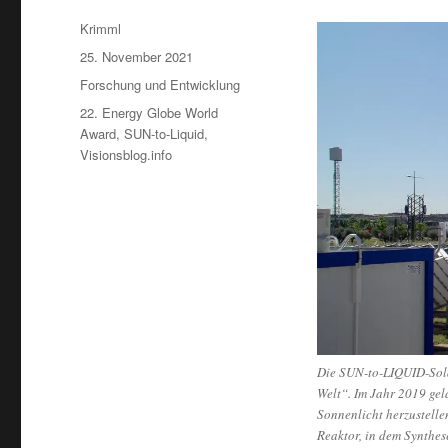
Autor
Krimml
Veröffentlicht
25. November 2021
am
Kategorien
Forschung und Entwicklung
Schlagwörter
22. Energy Globe World
Award
,
SUN-to-Liquid
,
Visionsblog.info
Die SUN-to-LIQUID-Solar
Welt“. Im Jahr 2019 gel
Sonnenlicht herzustelle
Reaktor, in dem Synthes