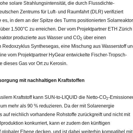
ohe solare Strahlungsintensität, die durch Flussdichte-
tschen Zentrums für Luft- und Raumfahrt (DLR) verifiziert
 es, in dem an der Spitze des Turms positionierten Solarreaktor
über 1.500°C zu erreichen. Der vom Projektpartner ETH Zürich
reaktor produzierte aus Wasser und CO
über einen
2
 Redoxzyklus Synthesegas, eine Mischung aus Wasserstoff u
ne vom Projektpartner HyGear entwickelte Fischer-Tropsch-
e dieses Gas vor Ort zu Kerosin.
orgung mit nachhaltigen Kraftstoffen
ossilem Kraftstoff kann SUN-to-LIQUID die Netto-CO
-Emissione
2
 um mehr als 90 % reduzieren. Da der mit Solarenergie
 auf reichlich vorhandene Rohstoffe zurückgreift und nicht mit
produktion konkurriert, kann er zudem den künftigen
uf globaler Ebene decken, und ist dabei weiterhin kompatibel mit