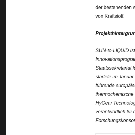
der bestehenden we
von Kraftstoff.
Projekthintergru
SUN-to-LIQUID ist 
Innovationsprogr
Staatssekretariat 
startete im Janua
führende europäis
thermochemische 
HyGear Technology 
verantwortlich fü
Forschungskonsor