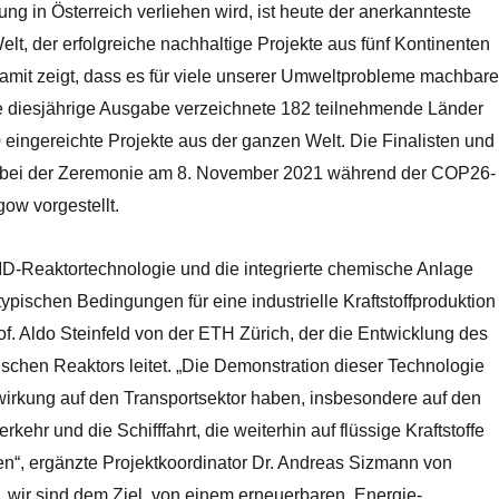
ung in Österreich verliehen wird, ist heute der anerkannteste
lt, der erfolgreiche nachhaltige Projekte aus fünf Kontinenten
amit zeigt, dass es für viele unserer Umweltprobleme machbare
e diesjährige Ausgabe verzeichnete 182 teilnehmende Länder
eingereichte Projekte aus der ganzen Welt. Die Finalisten und
bei der Zeremonie am 8. November 2021 während der COP26-
ow vorgestellt.
D-Reaktortechnologie und die integrierte chemische Anlage
ypischen Bedingungen für eine industrielle Kraftstoffproduktion
Prof. Aldo Steinfeld von der ETH Zürich, der die Entwicklung des
schen Reaktors leitet. „Die Demonstration dieser Technologie
irkung auf den Transportsektor haben, insbesondere auf den
kehr und die Schifffahrt, die weiterhin auf flüssige Kraftstoffe
n“, ergänzte Projektkoordinator Dr. Andreas Sizmann von
 „wir sind dem Ziel, von einem erneuerbaren ‚Energie-