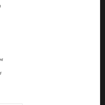
g
nt
d