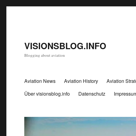
VISIONSBLOG.INFO
Blogging about aviation
Aviation News
Aviation History
Aviation Stra
Über visionsblog.info
Datenschutz
Impressu