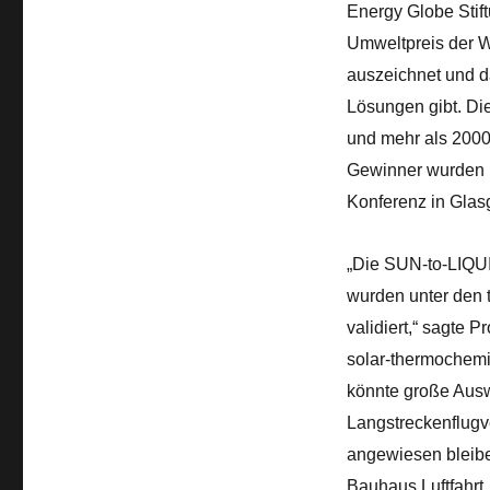
Energy Globe Stift
Umweltpreis der We
auszeichnet und d
Lösungen gibt. Di
und mehr als 2000 
Gewinner wurden 
Konferenz in Glasg
„Die SUN-to-LIQUI
wurden unter den t
validiert,“ sagte 
solar-thermochemi
könnte große Ausw
Langstreckenflugver
angewiesen bleibe
Bauhaus Luftfahrt,