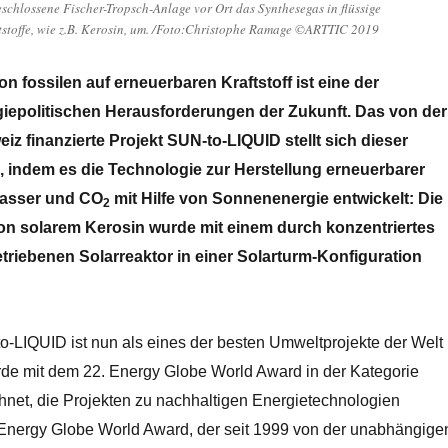
eschlossene Fischer-Tropsch-Anlage vor Ort das Synthesegas in flüssige
tstoffe, wie z.B. Kerosin, um. /Foto:Christophe Ramage ©ARTTIC 2019
n fossilen auf erneuerbaren Kraftstoff ist eine der
giepolitischen Herausforderungen der Zukunft. Das von der
z finanzierte Projekt SUN-to-LIQUID stellt sich dieser
, indem es
die Technologie zur Herstellung erneuerbarer
Wasser und CO
mit Hilfe von Sonnenenergie entwickelt: Die
2
on solarem Kerosin wurde mit einem durch konzentriertes
triebenen Solarreaktor in einer Solarturm-Konfiguration
o-LIQUID ist nun als eines der besten Umweltprojekte der Welt
de mit dem 22. Energy Globe World Award in der Kategorie
hnet, die Projekten zu nachhaltigen Energietechnologien
 Energy Globe World Award, der seit 1999 von der unabhängige