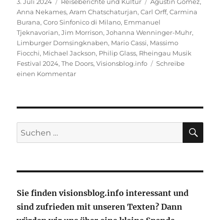
Veröffentlicht
Kategorien
Schlagwörter
3. Juli 2024
Reiseberichte und Kultur
Agustin Gómez
,
am
Anna Nekames
,
Aram Chatschaturjan
,
Carl Orff
,
Carmina
Burana
,
Coro Sinfonico di Milano
,
Emmanuel
Tjeknavorian
,
Jim Morrison
,
Johanna Wenninger-Muhr
,
Limburger Domsingknaben
,
Mario Cassi
,
Massimo
Fiocchi
,
Michael Jackson
,
Philip Glass
,
Rheingau Musik
Festival 2024
,
The Doors
,
Visionsblog.info
Schreibe
zu
einen Kommentar
Carmina
Burana
–
Ein
musikalisches
SU
Suche
Feuerwerk
nach:
Sie finden visionsblog.info interessant und
sind zufrieden mit unseren Texten? Dann