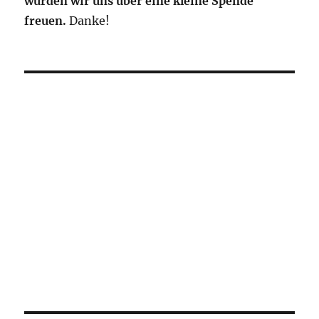
würden wir uns über eine kleine Spende
freuen.
Danke!