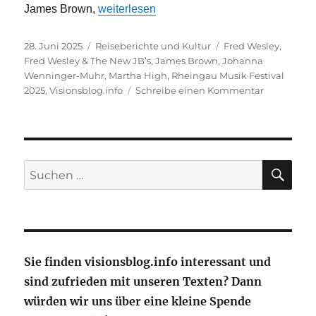
„Funk, R´n´B und Soul – Fred Wesley & The
James Brown,
weiterlesen
Veröffentlicht
Kategorien
Schlagwörter
28. Juni 2025
Reiseberichte und Kultur
Fred Wesley
,
am
Fred Wesley & The New JB’s
,
James Brown
,
Johanna
Wenninger-Muhr
,
Martha High
,
Rheingau Musik Festival
zu
2025
,
Visionsblog.info
Schreibe einen Kommentar
Funk,
R
´n
´B
und
SU
Suche
Soul
nach:
–
Fred
Wesley
&
The
Sie finden visionsblog.info interessant und
New
sind zufrieden mit unseren Texten? Dann
JBs
feat.
würden wir uns über eine kleine Spende
Martha