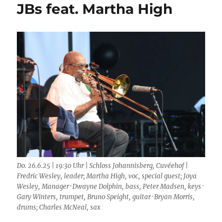
JBs feat. Martha High
Do. 26.6.25 | 19:30 Uhr | Schloss Johannisberg, Cuvéehof |
Fredric Wesley, leader; Martha High, voc, special guest; Joya
Wesley, Manager · Dwayne Dolphin, bass, Peter Madsen, keys ·
Gary Winters, trumpet, Bruno Speight, guitar · Bryan Morris,
drums; Charles McNeal, sax