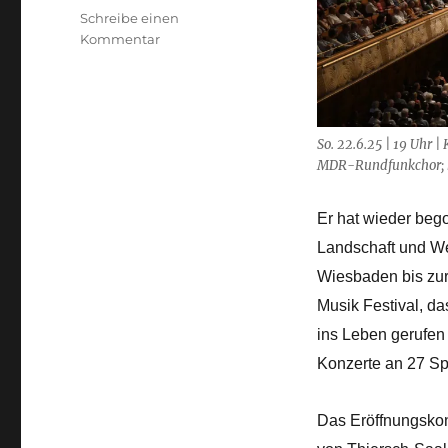
Schreibe einen
zu
Kommentar
Wieder
ein
Sommer
voller
Musik
So. 22.6.25 | 19 Uhr 
–
MDR-Rundfunkchor; hr
Eröffnungskonzert
II,
Er
hat wieder beg
Rheingau
Landschaft und Wei
Musik
Festival
Wiesbaden bis zur
2025
Musik Festival, d
ins Leben gerufen
Konzerte an 27 Sp
Das Eröffnungskonz