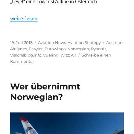
„Level“ eine Lowcost Airline in Österreich.
„Billigfliegeransturm auf Flughafen Wien“
weiterlesen
Veröffentlicht
Kategorien
Schlagwörter
19. Juli 2018
Aviation News
,
Aviation Strategy
Austrian
am
Airliynes
,
Easyjet
,
Eurowings
,
Norwegian
,
Ryanair
,
Visionsblog.info
,
Vueling
,
Wizz Air
Schreibe einen
zu
Kommentar
Billigfliegeransturm
auf
Flughafen
Wer übernimmt
Wien
Norwegian?