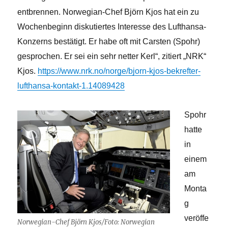
entbrennen. Norwegian-Chef Björn Kjos hat ein zu
Wochenbeginn diskutiertes Interesse des Lufthansa-
Konzerns bestätigt. Er habe oft mit Carsten (Spohr)
gesprochen. Er sei ein sehr netter Kerl“, zitiert „NRK“
Kjos.
https://www.nrk.no/norge/bjorn-kjos-bekrefter-
lufthansa-kontakt-1.14089428
Spohr
hatte
in
einem
am
Monta
g
veröffe
Norwegian-Chef Björn Kjos/Foto: Norwegian