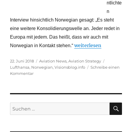
ntlichte
n
Interview hinsichtlich Norwegian gesagt: „Es steht
eine weitere Konsolidierungswelle an. Jeder redet in
Europa mit jedem. Das heißt, dass wir auch mit
„Wer übernimmt Norwe
weiterlesen
Norwegian in Kontakt stehen.“
Veröffentlicht
Kategorien
Schlagwörter
22. Juni 2018
Aviation News
,
Aviation Strategy
am
Lufthansa
,
Norwegian
,
Visionsblog.info
Schreibe einen
zu
Kommentar
Wer
übernimmt
Norwegian?
SU
Suche
nach: