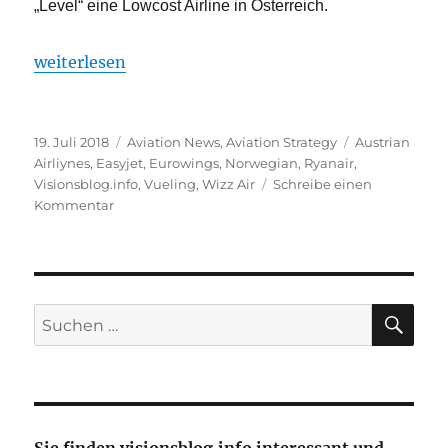
„Level“ eine Lowcost Airline in Österreich.
„Billigfliegeransturm auf Flughafen Wien“
weiterlesen
Veröffentlicht
Kategorien
Schlagwörter
19. Juli 2018
Aviation News
,
Aviation Strategy
Austrian
am
Airliynes
,
Easyjet
,
Eurowings
,
Norwegian
,
Ryanair
,
Visionsblog.info
,
Vueling
,
Wizz Air
Schreibe einen
zu
Kommentar
Billigfliegeransturm
auf
Flughafen
Wien
SU
Suche
nach: