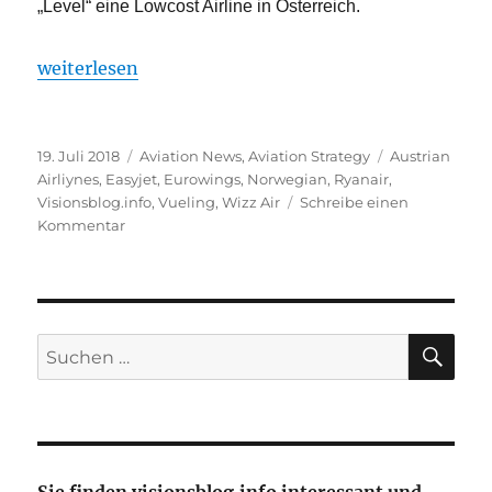
„Level“ eine Lowcost Airline in Österreich.
„Billigfliegeransturm auf Flughafen Wien“
weiterlesen
Veröffentlicht
Kategorien
Schlagwörter
19. Juli 2018
Aviation News
,
Aviation Strategy
Austrian
am
Airliynes
,
Easyjet
,
Eurowings
,
Norwegian
,
Ryanair
,
Visionsblog.info
,
Vueling
,
Wizz Air
Schreibe einen
zu
Kommentar
Billigfliegeransturm
auf
Flughafen
Wien
SU
Suche
nach: