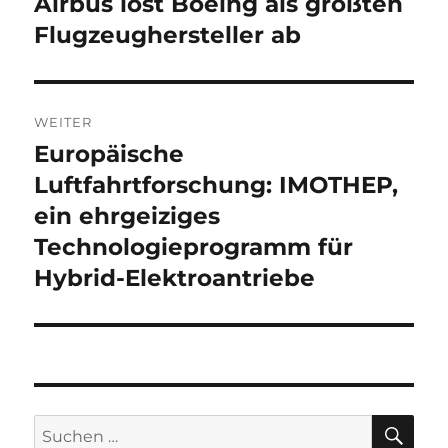
Airbus löst Boeing als größten
Vorheriger
Beitrag:
Flugzeughersteller ab
WEITER
Europäische
Nächster
Beitrag:
Luftfahrtforschung: IMOTHEP,
ein ehrgeiziges
Technologieprogramm für
Hybrid-Elektroantriebe
SU
Suche