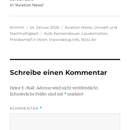
In "Aviation News"
Autor
Veröffentlicht
Kategorien
Krimml
24. Januar 2020
Aviation News
,
Umwelt und
am
Schlagwörter
Nachhaltigkeit
AUA
,
Kerosinsteuer
,
Laudamotion
,
Preiskampf in Wien
,
Visionsblog.info
,
Wizz Air
Schreibe einen Kommentar
Deine E-Mail-Adresse wird nicht veröffentlicht.
Erforderliche Felder sind mit
*
markiert
KOMMENTAR
*