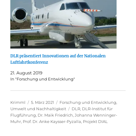
DLR präsentiert Innovationen auf der Nationalen
Luftfahrtkonferenz
21. August 2019
In "Forschung und Entwicklung"
Autor
Veröffentlicht
Kategorien
Krimml
5. März 2021
Forschung und Entwicklung
,
am
Schlagwörter
Umwelt und Nachhaltigkeit
DLR
,
DLR-Institut für
Flugführung
,
Dr. Maik Friedrich
,
Johanna Wenninger-
Muhr
,
Prof. Dr. Anke Kaysser-Pyzalla
,
Projekt DIAL