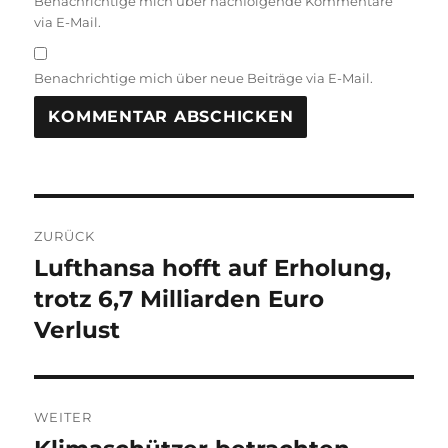
Benachrichtige mich über nachfolgende Kommentare
via E-Mail.
Benachrichtige mich über neue Beiträge via E-Mail.
Beitragsnavigation
ZURÜCK
Lufthansa hofft auf Erholung,
Vorheriger
Beitrag:
trotz 6,7 Milliarden Euro
Verlust
WEITER
Nächster