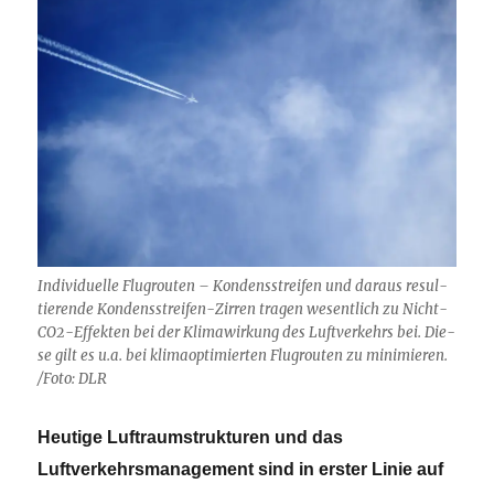
Individuelle Flugrouten – Kon­dens­strei­fen und dar­aus re­sul­
tie­ren­de Kon­dens­strei­fen-Zir­ren tra­gen we­sent­lich zu Nicht-
CO2-Ef­fek­ten bei der Kli­ma­wir­kung des Luft­ver­kehrs bei. Die­
se gilt es u.a. bei kli­ma­op­ti­mier­ten Flug­rou­ten zu mi­ni­mie­ren.
/Foto: DLR
Heutige Luftraumstrukturen und das
Luftverkehrsmanagement sind in erster Linie auf