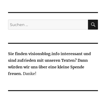
Flugroutenopitimierung
kann
globalen
Temperaturanstieg
begrenzen
SU
Suche
nach:
Sie finden visionsblog.info interessant und
sind zufrieden mit unseren Texten? Dann
würden wir uns über eine kleine Spende
freuen.
Danke!