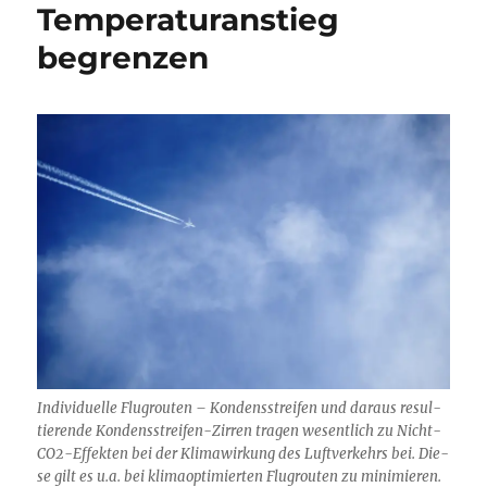
Temperaturanstieg
begrenzen
Individuelle Flugrouten – Kon­dens­strei­fen und dar­aus re­sul­
tie­ren­de Kon­dens­strei­fen-Zir­ren tra­gen we­sent­lich zu Nicht-
CO2-Ef­fek­ten bei der Kli­ma­wir­kung des Luft­ver­kehrs bei. Die­
se gilt es u.a. bei kli­ma­op­ti­mier­ten Flug­rou­ten zu mi­ni­mie­ren.