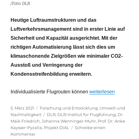
/Foto: DLR
Heutige Luftraumstrukturen und das
Luftverkehrsmanagement sind in erster Linie auf
Sicherheit und Kapazität ausgerichtet. Mit der
richtigen Automatisierung lässt sich dies um
klimaschonende Zielgrößen wie minimaler CO­2-
Ausstoß und Verringerung der
Kondensstreifenbildung erweitern.
„Flugroutenopitimieru
Individualisierte Flugrouten können
weiterlesen
Veröffentlicht
Kategorien
5. März 2021
Forschung und Entwicklung
,
Umwelt und
am
Schlagwörter
Nachhaltigkeit
DLR
,
DLR-Institut für Flugführung
,
Dr.
Maik Friedrich
,
Johanna Wenninger-Muhr
,
Prof. Dr. Anke
Kaysser-Pyzalla
,
Projekt DIAL
Schreibe einen
zu
Kommentar