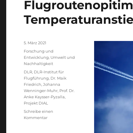
Flugroutenopitim
Temperaturansti
Veröffentlicht
5. März 2021
am
Kategorien
Forschung und
Entwicklung
,
Umwelt und
Nachhaltigkeit
Schlagwörter
DLR
,
DLR-Institut für
Flugführung
,
Dr. Maik
Friedrich
,
Johanna
Wenninger-Muhr
,
Prof. Dr.
Anke Kaysser-Pyzalla
,
Projekt DIAL
Schreibe einen
zu
Kommentar
Flugroutenopitimierung
kann