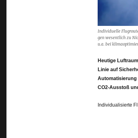
globalen
Temperaturanstieg
begrenzen
Individuelle Flugrouten
gen we­sent­lich zu Nic
u.a. bei kli­ma­op­ti­mi
Heutige Luftraum
Linie auf Sicherh
Automatisierung 
CO­2-Ausstoß und
Individualisierte 