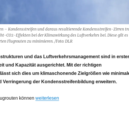
 – Kon­dens­strei­fen und dar­aus re­sul­tie­ren­de Kon­dens­strei­fen-Zir­ren t
ht-CO2-Ef­fek­ten bei der Kli­ma­wir­kung des Luft­ver­kehrs bei. Die­se gilt es
er­ten Flug­rou­ten zu mi­ni­mie­ren. /Foto: DLR
strukturen und das Luftverkehrsmanagement sind in erste
eit und Kapazität ausgerichtet. Mit der richtigen
lässt sich dies um klimaschonende Zielgrößen wie minimal
 Verringerung der Kondensstreifenbildung erweitern.
„Flugroutenopitimierung kann globalen Tempe
Flugrouten können
weiterlesen