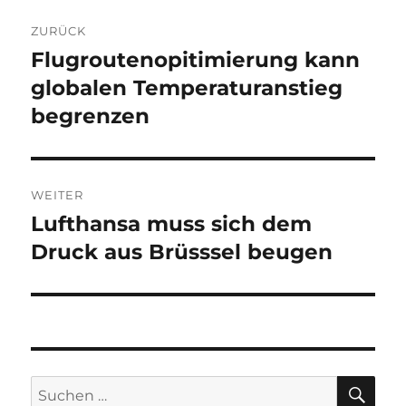
Beitragsnavigation
ZURÜCK
Flugroutenopitimierung kann
Vorheriger
Beitrag:
globalen Temperaturanstieg
begrenzen
WEITER
Lufthansa muss sich dem
Nächster
Beitrag:
Druck aus Brüsssel beugen
SU
Suche