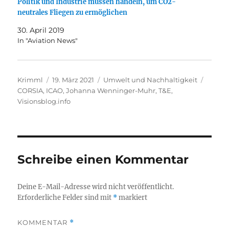
Politik und Industrie müssen handeln, um CO2-
neutrales Fliegen zu ermöglichen
30. April 2019
In "Aviation News"
Autor
Veröffentlicht
Kategorien
Schlag
Krimml
19. März 2021
Umwelt und Nachhaltigkeit
am
CORSIA
,
ICAO
,
Johanna Wenninger-Muhr
,
T&E
,
Visionsblog.info
Schreibe einen Kommentar
Deine E-Mail-Adresse wird nicht veröffentlicht.
Erforderliche Felder sind mit
*
markiert
KOMMENTAR
*