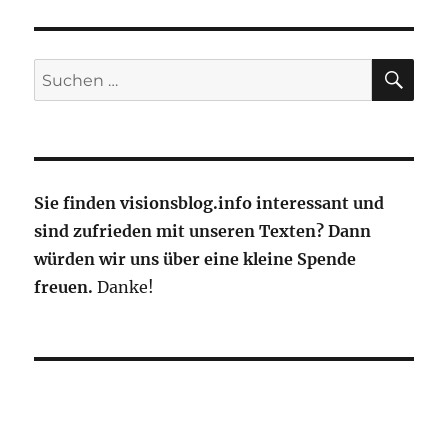
fliegen
die
Deutschen
an
SU
Suche
Weihnachten
nach:
2021?
Sie finden visionsblog.info interessant und
sind zufrieden mit unseren Texten? Dann
würden wir uns über eine kleine Spende
freuen.
Danke!