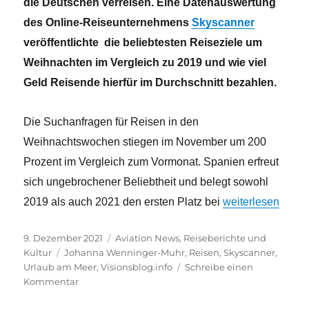
die Deutschen verreisen. Eine Datenauswertung
des Online-Reiseunternehmens
Skyscanner
veröffentlichte die beliebtesten Reiseziele um
Weihnachten im Vergleich zu 2019 und wie viel
Geld Reisende hierfür im Durchschnitt bezahlen.
Die Suchanfragen für Reisen in den
Weihnachtswochen stiegen im November um 200
Prozent im Vergleich zum Vormonat. Spanien erfreut
sich ungebrochener Beliebtheit und belegt sowohl
„Wohin fliegen d
2019 als auch 2021 den ersten Platz bei
weiterlesen
Veröffentlicht
Kategorien
9. Dezember 2021
Aviation News
,
Reiseberichte und
am
Schlagwörter
Kultur
Johanna Wenninger-Muhr
,
Reisen
,
Skyscanner
,
Urlaub am Meer
,
Visionsblog.info
Schreibe einen
zu
Kommentar
Wohin