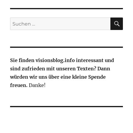
fliegen
die
Deutschen
an
SU
Suche
Weihnachten
nach:
2021?
Sie finden visionsblog.info interessant und
sind zufrieden mit unseren Texten? Dann
würden wir uns über eine kleine Spende
freuen.
Danke!