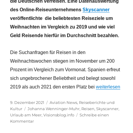
die Deutschen verreisen. Eine Datenauswertung
des Online-Reiseunternehmens
Skyscanner
veröffentlichte die beliebtesten Reiseziele um
Weihnachten im Vergleich zu 2019 und wie viel
Geld Reisende hierfür im Durchschnitt bezahlen.
Die Suchanfragen für Reisen in den
Weihnachtswochen stiegen im November um 200
Prozent im Vergleich zum Vormonat. Spanien erfreut
sich ungebrochener Beliebtheit und belegt sowohl
„Wohin fliegen d
2019 als auch 2021 den ersten Platz bei
weiterlesen
Veröffentlicht
Kategorien
9. Dezember 2021
Aviation News
,
Reiseberichte und
am
Schlagwörter
Kultur
Johanna Wenninger-Muhr
,
Reisen
,
Skyscanner
,
Urlaub am Meer
,
Visionsblog.info
Schreibe einen
zu
Kommentar
Wohin