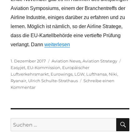
Aviation Symposiums, einem der Branchentreffs der
Airline Industrie, einiges darüber zu erfahren und zu
lernen. Möglich ist nämlich, so der Airline Stratege,
dass die EU-Kartellbehörde eine vertiefte Prüfung
„Europäischer Luftverkehr: Weichenstellun
verlangt. Dann
weiterlesen
Veröffentlicht
Kategorien
Schlagw
1. Dezember 2017
Aviation News
,
Aviation Strategy
am
Easyjet
,
EU-Kommission
,
Europäischer
Luftverkehrsmarkt
,
Eurowings
,
LGW
,
Lufthansa
,
Niki
,
Ryanair
,
Ulrich Schulte-Strathaus
Schreibe einen
zu
Kommentar
Europäischer
Luftverkehr:
Weichenstellung
ab
7.
SU
Suche
Dezember
nach: