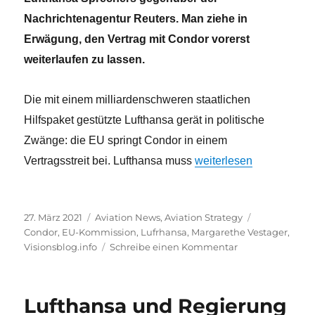
Nachrichtenagentur Reuters. Man ziehe in
Erwägung, den Vertrag mit Condor vorerst
weiterlaufen zu lassen.
Die mit einem milliardenschweren staatlichen
Hilfspaket gestützte Lufthansa gerät in politische
Zwänge: die EU springt Condor in einem
„Lufthansa muss sich d
Vertragsstreit bei. Lufthansa muss
weiterlesen
Veröffentlicht
Kategorien
Schlagwörte
27. März 2021
Aviation News
,
Aviation Strategy
am
Condor
,
EU-Kommission
,
Lufrhansa
,
Margarethe Vestager
,
zu
Visionsblog.info
Schreibe einen Kommentar
Lufthansa
muss
sich
Lufthansa und Regierung
dem