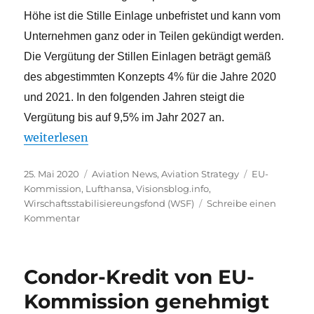
Höhe ist die Stille Einlage unbefristet und kann vom
Unternehmen ganz oder in Teilen gekündigt werden.
Die Vergütung der Stillen Einlagen beträgt gemäß
des abgestimmten Konzepts 4% für die Jahre 2020
und 2021. In den folgenden Jahren steigt die
Vergütung bis auf 9,5% im Jahr 2027 an.
„Lufthansa und Regierung haben sich geeinigt. EU
weiterlesen
Veröffentlicht
Kategorien
Schlagwörter
25. Mai 2020
Aviation News
,
Aviation Strategy
EU-
am
Kommission
,
Lufthansa
,
Visionsblog.info
,
Wirschaftsstabilisiereungsfond (WSF)
Schreibe einen
zu
Kommentar
Lufthansa
und
Regierung
Condor-Kredit von EU-
haben
sich
Kommission genehmigt
geeinigt.