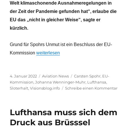
Welt klimaschonende Ausnahmeregelungen in
der Zeit der Pandemie gefunden hat“, erlaube die
EU das „nicht in gleicher Weise“, sagte er
kürzlich.
Grund für Spohrs Unmut ist ein Beschluss der EU-
„Sloterhalt: Brüssel bleibt hart“
Kommission
weiterlesen
Veröffentlicht
Kategorien
Schlagwörter
4. Januar 2022
Aviation News
Carsten Spohr
,
EU-
am
Kommission
,
Johanna Wenninger-Muhr
,
Lufthansa
,
zu
Sloterhalt
,
Visionsblog.info
Schreibe einen Kommentar
Sloter
Brüss
bleibt
Lufthansa muss sich dem
hart
Druck aus Brüsssel