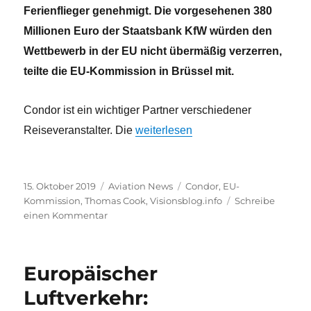
Ferienflieger genehmigt. Die vorgesehenen 380
Millionen Euro der Staatsbank KfW würden den
Wettbewerb in der EU nicht übermäßig verzerren,
teilte die EU-Kommission in Brüssel mit.
Condor ist ein wichtiger Partner verschiedener
„Condor-Kredit von EU-Kommission
Reiseveranstalter. Die
weiterlesen
Veröffentlicht
Kategorien
Schlagwörter
15. Oktober 2019
Aviation News
Condor
,
EU-
am
Kommission
,
Thomas Cook
,
Visionsblog.info
Schreibe
zu
einen Kommentar
Condor-
Kredit
von
Europäischer
EU-
Kommission
Luftverkehr:
genehmigt