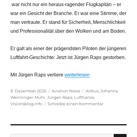
war nicht nur ein heraus-ragender Flugkapitän – er
war ein Gesicht der Branche. Er war eine Stimme, der
man vertraute. Er stand für Sicherheit, Menschlichkeit
und Professionalität über den Wolken und am Boden.
Er galt als einer der prägendsten Piloten der jüngeren
Luftfahrt-Geschichte: Jetzt ist Jürgen Raps gestorben.
„Die Luftfahrt trauert um Luftha
Mit Jürgen Raps verliere
weiterlesen
Veröffentlicht
Kategorien
Schlagwörter
9. Dezember 2025
Aviation News
Airbus
,
Johanna
am
Wenninger-Muhr
,
Jürgen Raps
,
Lufthansa
,
zu
Visionsblog.info
Schreibe einen Kommentar
Die
Luftfahrt
trauert
um
Lufthansa
SU