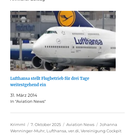
Lufthansa stellt Flugbetrieb für drei Tage
weitestgehend ein
31. März 2014
In "Aviation News"
Autor
Veröffentlicht
Kategorien
Schlagwörter
Krimml
7. Oktober 2025
Aviation News
Johanna
am
Wenninger-Muhr
,
Lufthansa
,
ver.di
,
Vereinigung Cockpit