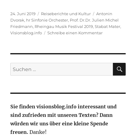
Veröffentlicht
Kategorien
Schlagwörter
24. Juni 2019
Reiseberichte und Kultur
Antonin
am
Dvorak
,
hr Sinfonie Orchester
,
Prof. Dr.Dr. Julien Michel
Friedmann
,
Rheingau Musik Festival 2019
,
Stabat Mater
,
zu
Visionsblog.info
Schreibe einen Kommentar
Schmerz,
Trauer,
Trost
–
Stabat
SU
Suche
Mater
nach:
von
Antonin
Dvořák
Sie finden visionsblog.info interessant und
sind zufrieden mit unseren Texten? Dann
würden wir uns über eine kleine Spende
freuen.
Danke!