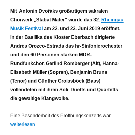
Mit Antonin Dvořáks großartigem sakralen
Chorwerk „Stabat Mater“ wurde das 32.
Rheingau
Musik Festival
am 22. und 23. Juni 2019 eröffnet.
In der Basilika des Kloster Eberbach dirigierte
Andrés Orozco-Estrada das hr-Sinfonierochester
und den 60 Personen starken MDR-
Rundfunkchor. Gerlind Romberger (Alt), Hanna-
Elisabeth Müller (Sopran), Benjamin Bruns
(Tenor) und Günther Groissböck (Bass)
vollendeten mit ihren Soli, Duetts und Quartetts
die gewaltige Klangwolke.
Eine Besonderheit des Eröffnungskonzerts war
„Schmerz, Trauer, Trost – Stabat Mater von Antonin Dvořák
weiterlesen