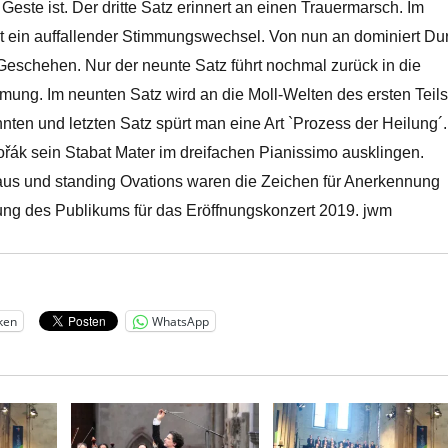
este ist. Der dritte Satz erinnert an einen Trauermarsch. Im
t ein auffallender Stimmungswechsel. Von nun an dominiert Du
eschehen. Nur der neunte Satz führt nochmal zurück in die
mung. Im neunten Satz wird an die Moll-Welten des ersten Teils
nten und letzten Satz spürt man eine Art `Prozess der Heilung´.
řák sein Stabat Mater im dreifachen Pianissimo ausklingen.
aus und standing Ovations waren die Zeichen für Anerkennung
ung des Publikums für das Eröffnungskonzert 2019. jwm
ken
WhatsApp