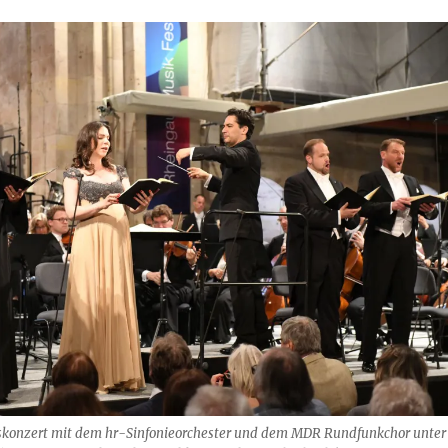
skonzert mit dem hr-Sinfonieorchester und dem MDR Rundfunkchor unter