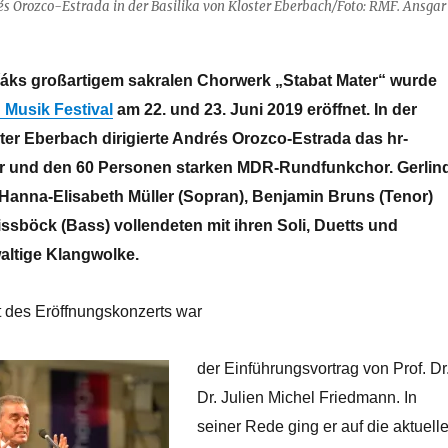
és Orozco-Estrada in der Basilika von Kloster Eberbach/Foto: RMF. Ansgar
áks großartigem sakralen Chorwerk „Stabat Mater“ wurde
Musik Festival
am 22. und 23. Juni 2019 eröffnet. In der
ter Eberbach dirigierte Andrés Orozco-Estrada das hr-
er und den 60 Personen starken MDR-Rundfunkchor. Gerlin
 Hanna-Elisabeth Müller (Sopran), Benjamin Bruns (Tenor)
ssböck (Bass) vollendeten mit ihren Soli, Duetts und
waltige Klangwolke.
 des Eröffnungskonzerts war
der Einführungsvortrag von Prof. Dr
Dr. Julien Michel Friedmann. In
seiner Rede ging er auf die aktuell