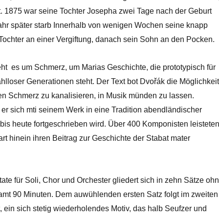
st. 1875 war seine Tochter Josepha zwei Tage nach der Geburt
ahr später starb Innerhalb von wenigen Wochen seine knapp
 Tochter an einer Vergiftung, danach sein Sohn an den Pocken.
eht es um Schmerz, um Marias Geschichte, die prototypisch für
hlloser Generationen steht. Der Text bot Dvořák die Möglichkeit
en Schmerz zu kanalisieren, in Musik münden zu lassen.
te er sich mti seinem Werk in eine Tradition abendländischer
bis heute fortgeschrieben wird. Über 400 Komponisten leistete
rt hinein ihren Beitrag zur Geschichte der Stabat mater
tate für Soli, Chor und Orchester gliedert sich in zehn Sätze oh
mt 90 Minuten. Dem auwühlenden ersten Satz folgt im zweiten
, ein sich stetig wiederholendes Motiv, das halb Seufzer und