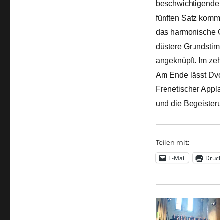
beschwichtigende G
fünften Satz komm
das harmonische G
düstere Grundstim
angeknüpft. Im zeh
Am Ende lässt Dvo
Frenetischer Appl
und die Begeister
Teilen mit:
E-Mail
Druc