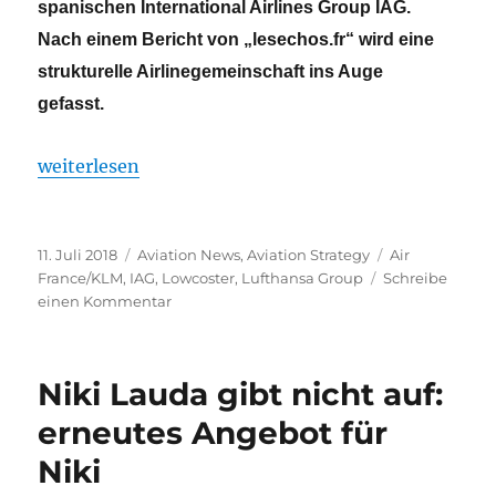
spanischen International Airlines Group IAG.
Nach einem Bericht von „lesechos.fr“ wird eine
strukturelle Airlinegemeinschaft ins Auge
gefasst.
„Air France/KLM unter Druck“
weiterlesen
Veröffentlicht
Kategorien
Schlagwörter
11. Juli 2018
Aviation News
,
Aviation Strategy
Air
am
France/KLM
,
IAG
,
Lowcoster
,
Lufthansa Group
Schreibe
zu
einen Kommentar
Air
France/KLM
unter
Niki Lauda gibt nicht auf:
Druck
erneutes Angebot für
Niki