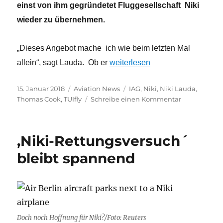
einst von ihm gegründetet Fluggesellschaft Niki
wieder zu übernehmen.
„Dieses Angebot mache ich wie beim letzten Mal
„Niki Lauda gibt nicht auf: erneu
allein“, sagt Lauda. Ob er
weiterlesen
Veröffentlicht
Kategorien
Schlagwörter
15. Januar 2018
Aviation News
IAG
,
Niki
,
Niki Lauda
,
am
zu
Thomas Cook
,
TUIfly
Schreibe einen Kommentar
Niki
Lauda
gibt
,Niki-Rettungsversuch´
nicht
auf:
bleibt spannend
erneutes
Angebot
für
Niki
Doch noch Hoffnung für Niki?/Foto: Reuters