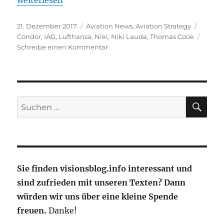
Veröffentlicht
Kategorien
Schlag
21. Dezember 2017
Aviation News
,
Aviation Strategy
am
Condor
,
IAG
,
Lufthansa
,
Niki
,
Niki Lauda
,
Thomas Cook
zu
Schreibe einen Kommentar
,Niki-
Rettungsversuch
´
bleibt
spannend
SU
Suche
nach:
Sie finden visionsblog.info interessant und
sind zufrieden mit unseren Texten? Dann
würden wir uns über eine kleine Spende
freuen.
Danke!