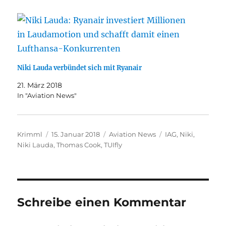
Niki Lauda verbündet sich mit Ryanair
21. März 2018
In "Aviation News"
Autor
Veröffentlicht
Kategorien
Schlagwörter
Krimml
15. Januar 2018
Aviation News
IAG
,
Niki
,
am
Niki Lauda
,
Thomas Cook
,
TUIfly
Schreibe einen Kommentar