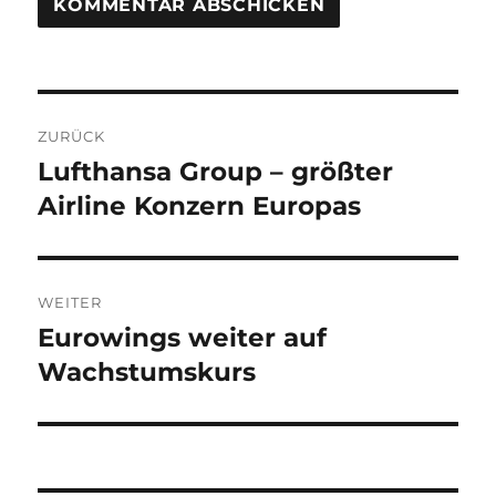
Beitragsnavigation
ZURÜCK
Lufthansa Group – größter
Vorheriger
Beitrag:
Airline Konzern Europas
WEITER
Eurowings weiter auf
Nächster
Beitrag:
Wachstumskurs