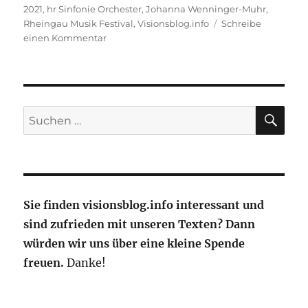
2021
,
hr Sinfonie Orchester
,
Johanna Wenninger-Muhr
,
Rheingau Musik Festival
,
Visionsblog.info
Schreibe
zu
einen Kommentar
Das
Rheingau
Musik
Festival
2021
SU
Suche
ist
nach:
eröffnet
Sie finden visionsblog.info interessant und
sind zufrieden mit unseren Texten? Dann
würden wir uns über eine kleine Spende
freuen.
Danke!