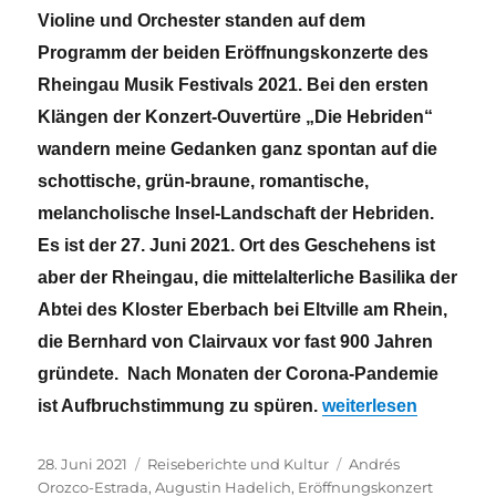
Violine und Orchester standen auf dem
Programm der beiden Eröffnungskonzerte des
Rheingau Musik Festivals 2021.
Bei den ersten
Klängen der Konzert-Ouvertüre „Die Hebriden“
wandern meine Gedanken ganz spontan auf die
schottische, grün-braune, romantische,
melancholische Insel-Landschaft der Hebriden.
Es ist der 27. Juni 2021. Ort des Geschehens ist
aber der Rheingau, die mittelalterliche Basilika der
Abtei des Kloster Eberbach bei Eltville am Rhein,
die Bernhard von Clairvaux vor fast 900 Jahren
gründete. Nach Monaten der Corona-Pandemie
„Das Rheingau Musik 
ist Aufbruchstimmung zu spüren.
weiterlesen
Veröffentlicht
Kategorien
Schlagwörter
28. Juni 2021
Reiseberichte und Kultur
Andrés
am
Orozco-Estrada
,
Augustin Hadelich
,
Eröffnungskonzert