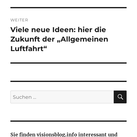
WEITER
Viele neue Ideen: hier die
Nächster
Beitrag:
Zukunft der „Allgemeinen
Luftfahrt“
SU
Suche
nach:
Sie finden visionsblog.info interessant und