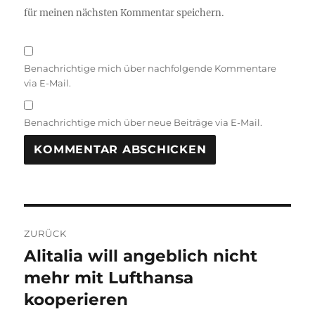
für meinen nächsten Kommentar speichern.
Benachrichtige mich über nachfolgende Kommentare
via E-Mail.
Benachrichtige mich über neue Beiträge via E-Mail.
Beitragsnavigation
ZURÜCK
Alitalia will angeblich nicht
Vorheriger
Beitrag:
mehr mit Lufthansa
kooperieren