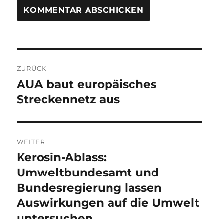
Beitragsnavigation
ZURÜCK
AUA baut europäisches
Vorheriger
Beitrag:
Streckennetz aus
WEITER
Kerosin-Ablass:
Nächster
Beitrag:
Umweltbundesamt und
Bundesregierung lassen
Auswirkungen auf die Umwelt
untersuchen