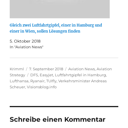
Gleich zwei Luftfahrtgipfel, einer in Hamburg und
einer in Wien, sollen Lösungen finden
5. Oktober 2018
In "Aviation News"
Autor
Veröffentlicht
Kategorien
Krimml
7. September 2018
Aviation News
,
Aviation
am
Schlagwörter
Strategy
DFS
,
Easyjet
,
Luftfahrtgipfel in Hamburg
,
Lufthansa
,
Ryanair
,
TUIfly
,
Verkehrsminister Andreas
Scheuer
,
Visionsblog.info
Schreibe einen Kommentar