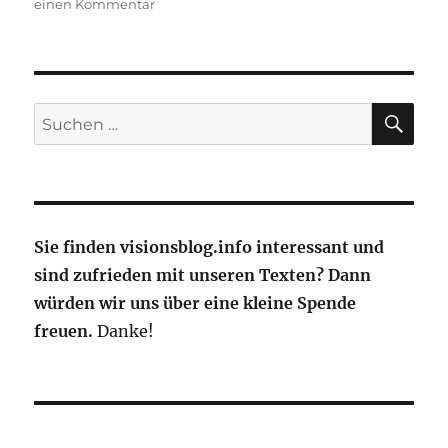
zu
einen Kommentar
DLR:
Planungsbeginn
der
Produktion
von
SU
Suche
klimaneutralem
nach:
Kerosin
Sie finden visionsblog.info interessant und
sind zufrieden mit unseren Texten? Dann
würden wir uns über eine kleine Spende
freuen.
Danke!