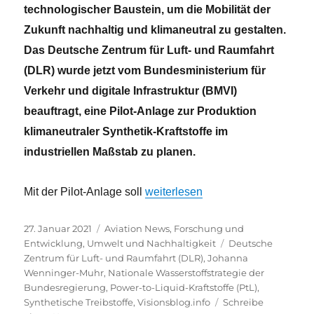
technologischer Baustein, um die Mobilität der
Zukunft nachhaltig und klimaneutral zu gestalten.
Das Deutsche Zentrum für Luft- und Raumfahrt
(DLR) wurde jetzt vom Bundesministerium für
Verkehr und digitale Infrastruktur (BMVI)
beauftragt, eine Pilot-Anlage zur Produktion
klimaneutraler Synthetik-Kraftstoffe im
industriellen Maßstab zu planen.
„DLR: Planungsbeginn der Produk
Mit der Pilot-Anlage soll
weiterlesen
Veröffentlicht
Kategorien
27. Januar 2021
Aviation News
,
Forschung und
am
Schlagwörter
Entwicklung
,
Umwelt und Nachhaltigkeit
Deutsche
Zentrum für Luft- und Raumfahrt (DLR)
,
Johanna
Wenninger-Muhr
,
Nationale Wasserstoffstrategie der
Bundesregierung
,
Power-to-Liquid-Kraftstoffe (PtL)
,
Synthetische Treibstoffe
,
Visionsblog.info
Schreibe