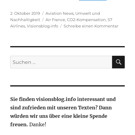
Veröffentlicht
Kategorien
2. Oktober 2019
Aviation News
,
Umwelt und
am
Schlagwörter
Nachhaltigkeit
Air France
,
CO2-Kompensation
,
S7
zu
Airlines
,
Visionsblog.info
Schreibe einen Kommentar
Airlines
pflanze
Bäume
SU
Suche
nach:
Sie finden visionsblog.info interessant und
sind zufrieden mit unseren Texten? Dann
würden wir uns über eine kleine Spende
freuen.
Danke!