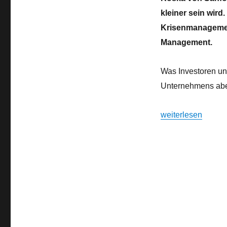
nur
kleiner sein wird
für
Krisenmanagement
Lufthanseaten.
Germanwings
Management.
erst
der
Was Investoren und
Anfang?
Unternehmens aber
„Bittere Zeiten ni
weiterlesen