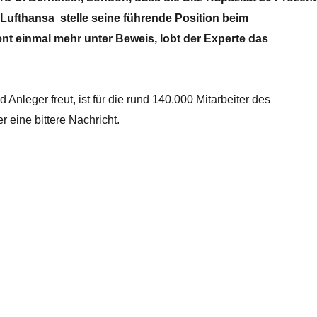
. Lufthansa stelle seine führende Position beim
 einmal mehr unter Beweis, lobt der Experte das
 Anleger freut, ist für die rund 140.000 Mitarbeiter des
 eine bittere Nachricht.
cht nur für Lufthanseaten. Germanwings erst der Anfang?“