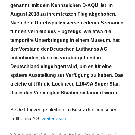
genannt, mit dem Kennzeichen D-AQUI ist im
August 2018 zu ihrem letzten Flug abge­hoben.
Nach dem Durchspielen verschiedener Szenarien
für den Verbleib des Flugzeugs, wie etwa die
temporäre Unterbringung in einem Museum, hat
der Vorstand der Deutschen Lufthansa AG
entschieden, dass es vorübergehend in
Deutschland eingelagert wird, um es für eine
spätere Aus­stellung zur Verfügung zu haben. Das
gleiche gilt für die Lockheed L1649A Super Star,
die in den Vereinigten Staaten restauriert wurde.
Beide Flugzeuge bleiben im Besitz der Deutschen
„Super Star und Ju 52 bleiben im Besitz vo
Lufthansa AG,
weiterlesen
Veröffentlicht
Kategorien
Schlagw
7. September 2019
Aviation History
,
Aviation News