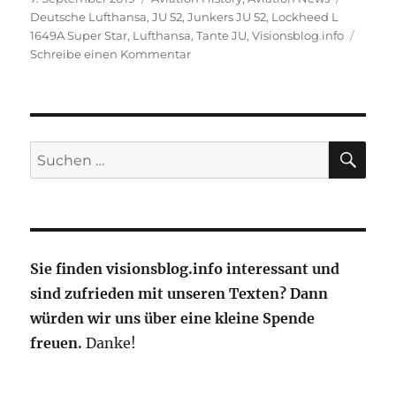
am
Deutsche Lufthansa
,
JU 52
,
Junkers JU 52
,
Lockheed L
1649A Super Star
,
Lufthansa
,
Tante JU
,
Visionsblog.info
zu
Schreibe einen Kommentar
Super
Star
und
Ju
52
SU
Suche
bleiben
nach:
im
Besitz
von
Lufthansa
Sie finden visionsblog.info interessant und
sind zufrieden mit unseren Texten? Dann
würden wir uns über eine kleine Spende
freuen.
Danke!