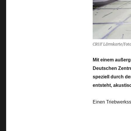
Forscher
messen
Lärm,
der
durch
Triebwerksstrahl
an
CRUF Lärmkarte/Foto
Landeklappen
entsteht
Mit einem außer
Deutschen Zentru
speziell durch d
entsteht, akusti
Einen Triebwerksst