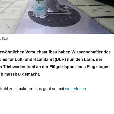
: DLR
gewöhnlichen Versuchsaufbau haben Wissenschaftler des
ms für Luft- und Raumfahrt (DLR) nun den Lärm, der
en Triebwerksstrahl an der Flügelklappe eines Flugzeuges
sch messbar gemacht.
„Leiser Fliegen – DLR-For
rahl zu simulieren, das geht nur mit
weiterlesen