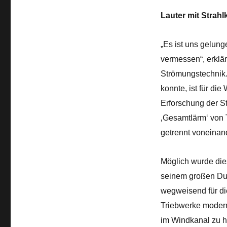
Lauter mit Strahl
„Es ist uns gelung
vermessen“, erklä
Strömungstechnik. 
konnte, ist für di
Erforschung der St
‚Gesamtlärm‘ von T
getrennt voneinan
Möglich wurde die
seinem großen Du
wegweisend für di
Triebwerke modern
im Windkanal zu h