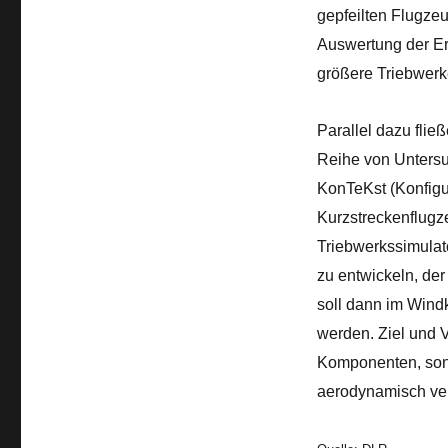
gepfeilten Flugzeu
Auswertung der Er
größere Triebwerk
Parallel dazu fli
Reihe von Untersu
KonTeKst (Konfigu
Kurzstreckenflugze
Triebwerkssimulato
zu entwickeln, der
soll dann im Wind
werden. Ziel und V
Komponenten, son
aerodynamisch ve