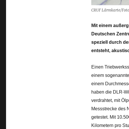
CRUF Lärmkarte/Foto
Mit einem außer
Deutschen Zentru
speziell durch d
entsteht, akusti
Einen Triebwerksst
einem sogenannten
einem Durchmesser
haben die DLR-Wis
verdrahtet, mit Ö
Messstrecke des 
getestet. Mit 10.
Kilometern pro St