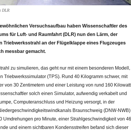
: DLR
gewöhnlichen Versuchsaufbau haben Wissenschaftler des
ms für Luft- und Raumfahrt (DLR) nun den Lärm, der
en Triebwerksstrahl an der Flügelklappe eines Flugzeuges
sch messbar gemacht.
rahl zu simulieren, das geht nur mit
einem besonderen Modell,
 Triebwerkssimulator (TPS). Rund 40 Kilogramm schwer, mit
 von 30 Zentimetern und einer Leistung von rund 160 Kilowatt
senschaftler solch einen Simulator, aufwendig verkabelt und
lpumpe, Computeranschluss und Heizung versorgt, in der
Niedergeschwindigkeitswindkanals Braunschweig (DNW-NWB)
500 Umdrehungen pro Minute, einer Strahlgeschwindigkeit von 4
unde und einem sichtbaren Kondensstreifen befand sich dieser