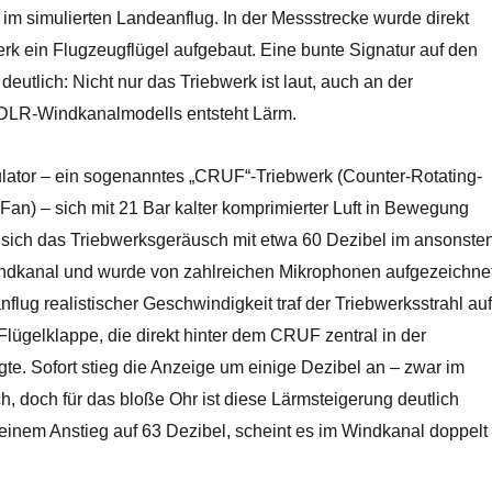
im simulierten Landeanflug. In der Messstrecke wurde direkt
rk ein Flugzeugflügel aufgebaut. Eine bunte Signatur auf den
deutlich: Nicht nur das Triebwerk ist laut, auch an der
DLR-Windkanalmodells entsteht Lärm.
ator – ein sogenanntes „CRUF“-Triebwerk (Counter-Rotating-
Fan) – sich mit 21 Bar kalter komprimierter Luft in Bewegung
te sich das Triebwerksgeräusch mit etwa 60 Dezibel im ansonste
dkanal und wurde von zahlreichen Mikrophonen aufgezeichnet
nflug realistischer Geschwindigkeit traf der Triebwerksstrahl auf
lügelklappe, die direkt hinter dem CRUF zentral in der
te. Sofort stieg die Anzeige um einige Dezibel an – zwar im
ch, doch für das bloße Ohr ist diese Lärmsteigerung deutlich
einem Anstieg auf 63 Dezibel, scheint es im Windkanal doppelt