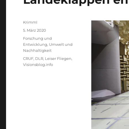
Autor
Krimml
Veröffentlicht
5. März 2020
am
Kategorien
Forschung und
Entwicklung
,
Umwelt und
Nachhaltigkeit
Schlagwörter
CRUF
,
DLR
,
Leiser Fliegen
,
Visionsblog.info