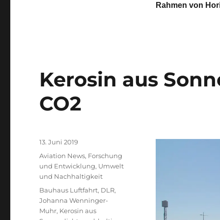
Rahmen von Horiz
Kerosin aus Sonn
CO2
Veröffentlicht
13. Juni 2019
am
Kategorien
Aviation News
,
Forschung
und Entwicklung
,
Umwelt
und Nachhaltigkeit
Schlagwörter
Bauhaus Luftfahrt
,
DLR
,
Johanna Wenninger-
Muhr
,
Kerosin aus