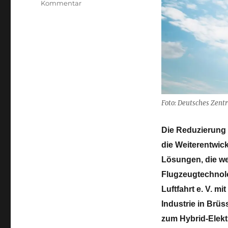
zu
Kommentar
Europäische
Luftfahrtforschung:
IMOTHEP,
ein
ehrgeiziges
Technologieprogramm
für
Hybrid-
Elektroantriebe
Foto: Deutsches Zent
Die Reduzierung 
die Weiterentwick
Lösungen, die wei
Flugzeugtechnolo
Luftfahrt e. V. m
Industrie in Brüs
zum Hybrid-Elekt