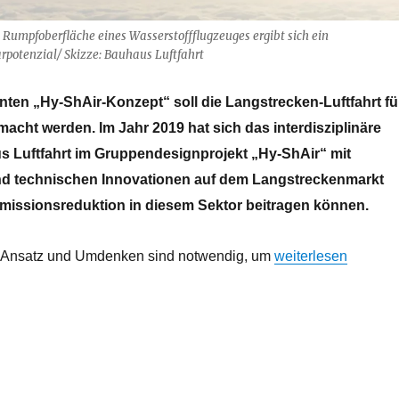
 Rumpfoberfläche eines Wasserstoffflugzeuges ergibt sich ein
rpotenzial/ Skizze: Bauhaus Luftfahrt
ten „Hy-ShAir-Konzept“ soll die Langstrecken-Luftfahrt fü
emacht werden. Im Jahr 2019 hat sich das interdisziplinäre
 Luftfahrt im Gruppendesignprojekt „Hy-ShAir“ mit
nd technischen Innovationen auf dem Langstreckenmarkt
 Emissionsreduktion in diesem Sektor beitragen können.
„Die Zukunft der L
r Ansatz und Umdenken sind notwendig, um
weiterlesen