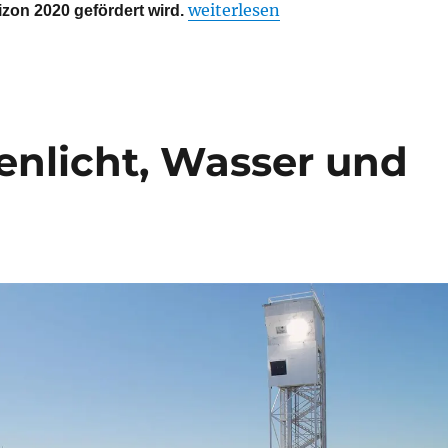
„Europäische Luftfahrtforschun
weiterlesen
on 2020 gefördert wird.
enlicht, Wasser und