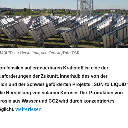
IQUID zur Herstellung von Kerosin/Foto: DLR
n fossilen auf erneuerbaren Kraftstoff ist eine der
usforderungen der Zukunft. Innerhalb des von der
on und der Schweiz geförderten Projekts „SUN-to-LIQUID
die Herstellung von solarem Kerosin. Die Produktion von
osin aus Wasser und CO2 wird durch konzentriertes
„Kerosin aus Sonnenlicht, Wasser und CO2“
weiterlesen
glicht.