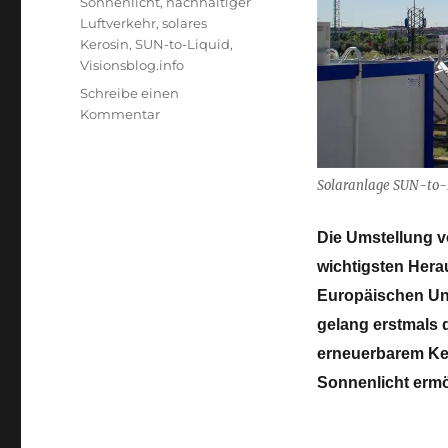
Sonnenlicht
,
nachhaltiger
Luftverkehr
,
solares
Kerosin
,
SUN-to-Liquid
,
Visionsblog.info
Schreibe einen
zu
Kommentar
Kerosin
aus
Sonnenlicht,
Solaranlage SUN-to-L
Wasser
und
Die Umstellung vo
CO2
wichtigsten Hera
Europäischen Uni
gelang erstmals 
erneuerbarem Ker
Sonnenlicht ermö