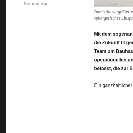
zu
Kommentar
Die
Durch die vergrößerte
Zukunft
synergetisches Einspa
der
Langstrecke
Mit dem sogenann
neu
denken
die Zukunft fit g
Team um Bauhaus
operationellen u
befasst, die zur
Ein ganzheitliche