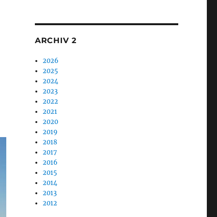
1
g: IMOTHEP, ein ehrgeiziges Technologieprogramm für 
ARCHIV 2
2026
2025
2024
2023
2022
2021
2020
2019
2018
2017
2016
2015
2014
2013
2012