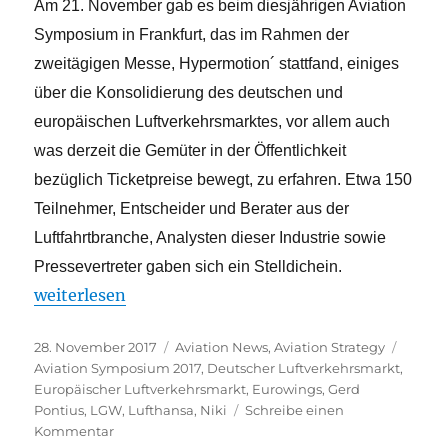
Am 21. November gab es beim diesjährigen Aviation
Symposium in Frankfurt, das im Rahmen der
zweitägigen Messe, Hypermotion´ stattfand, einiges
über die Konsolidierung des deutschen und
europäischen Luftverkehrsmarktes, vor allem auch
was derzeit die Gemüter in der Öffentlichkeit
bezüglich Ticketpreise bewegt, zu erfahren. Etwa 150
Teilnehmer, Entscheider und Berater aus der
Luftfahrtbranche, Analysten dieser Industrie sowie
Pressevertreter gaben sich ein Stelldichein.
„Neuordnung des europäischen Luftverkehrsmarkte
weiterlesen
Veröffentlicht
Kategorien
Schlag
28. November 2017
Aviation News
,
Aviation Strategy
am
Aviation Symposium 2017
,
Deutscher Luftverkehrsmarkt
,
Europäischer Luftverkehrsmarkt
,
Eurowings
,
Gerd
Pontius
,
LGW
,
Lufthansa
,
Niki
Schreibe einen
zu
Kommentar