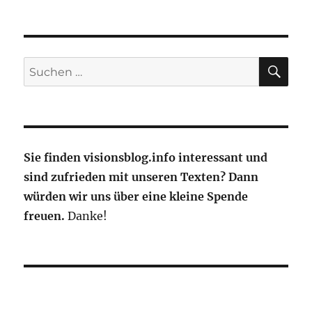
Neuordnung
des
europäischen
Luftverkehrsmarktes
erwartet
SU
Suche
nach:
Sie finden visionsblog.info interessant und
sind zufrieden mit unseren Texten? Dann
würden wir uns über eine kleine Spende
freuen.
Danke!