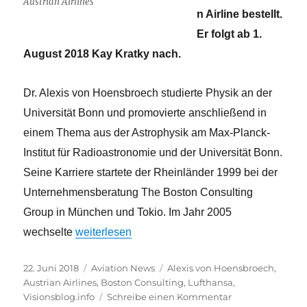
Austrian Airlines
n Airline bestellt.
Er folgt ab 1.
August 2018 Kay Kratky nach.
Dr. Alexis von Hoensbroech studierte Physik an der
Universität Bonn und promovierte anschließend in
einem Thema aus der Astrophysik am Max-Planck-
Institut für Radioastronomie und der Universität Bonn.
Seine Karriere startete der Rheinländer 1999 bei der
Unternehmensberatung The Boston Consulting
Group in München und Tokio. Im Jahr 2005
„Alexis von Hoensbroech wird neuer AUA-Chef
wechselte
weiterlesen
Veröffentlicht
Kategorien
Schlagwörter
22. Juni 2018
Aviation News
Alexis von Hoensbroech
,
am
Austrian Airlines
,
Boston Consulting
,
Lufthansa
,
zu
Visionsblog.info
Schreibe einen Kommentar