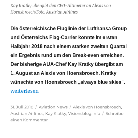
Kay Kratky übergibt den CEO-Altimeter an Alexis von
Hoensbroech/Foto: Austrian Airlines
Die österreichische Fluglinie der Lufthansa Group
und Österreichs Flag-Carrier konnte im ersten
Halbjahr 2018 nach einem starken zweiten Quartal
ein Ergebnis rund um den Break-even erreichen.
Der bisherige AUA-Chef Kay Kratky übergibt am
1. August an Alexis von Hoensbroech. Kratky
wünschte von Hoensbroech „always blue skies“.
„Austrian Airlines – gute Halbjahreszahlen und CE
weiterlesen
Veröffentlicht
Kategorien
Schlagwörter
31. Juli 2018
Aviation News
Alexis von Hoensbroech
,
am
Austrian Airlines
,
Kay Kratky
,
Visionsblog.info
Schreibe
zu
einen Kommentar
Austrian
Airlines