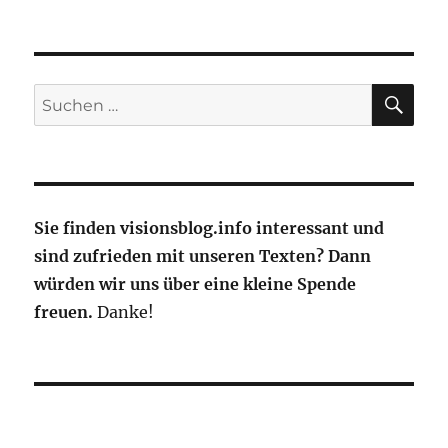
Alexis
von
Hoensbroech
wird
neuer
SU
Suche
AUA-
nach:
Chef
Sie finden visionsblog.info interessant und
sind zufrieden mit unseren Texten? Dann
würden wir uns über eine kleine Spende
freuen.
Danke!