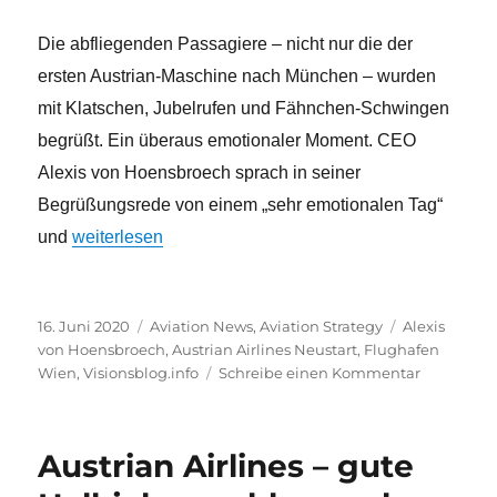
Die abfliegenden Passagiere – nicht nur die der
ersten Austrian-Maschine nach München – wurden
mit Klatschen, Jubelrufen und Fähnchen-Schwingen
begrüßt. Ein überaus emotionaler Moment. CEO
Alexis von Hoensbroech sprach in seiner
Begrüßungsrede von einem „sehr emotionalen Tag“
„Austrian Airlines – emotionaler Neustart“
und
weiterlesen
Veröffentlicht
Kategorien
Schlagwörte
16. Juni 2020
Aviation News
,
Aviation Strategy
Alexis
am
von Hoensbroech
,
Austrian Airlines Neustart
,
Flughafen
zu
Wien
,
Visionsblog.info
Schreibe einen Kommentar
Austrian
Airlines
–
Austrian Airlines – gute
emotional
Neustart