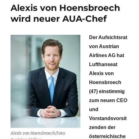
–
Alexis von Hoensbroech
gute
Halbjahreszahlen
wird neuer AUA-Chef
und
CEO-
Staffelübergabe
Der Aufsichtsrat
von Austrian
Airlines AG hat
Lufthanseat
Alexis von
Hoensbroech
(47) einstimmig
zum neuen CEO
und
Vorstandsvorsit
zenden der
Alexis von Hoensbroech/Foto:
österreichische